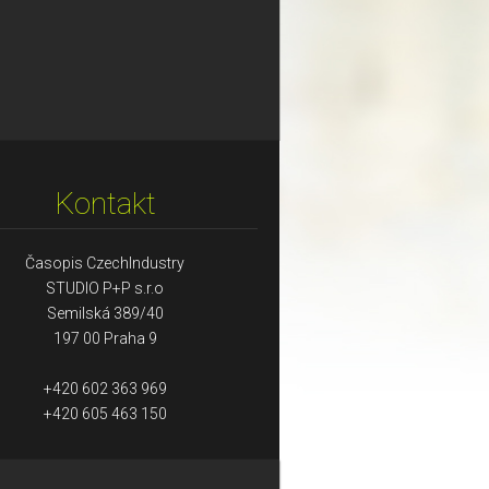
Kontakt
Časopis CzechIndustry
STUDIO P+P s.r.o
Semilská 389/40
197 00 Praha 9
+420 602 363 969
+420 605 463 150