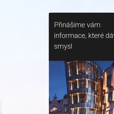
Přinášíme vám
informace, které dá
smysl