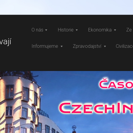
O nás
Historie
Ekonomika
Ze 
vají
Informujeme
Zpravodajství
Civiliza