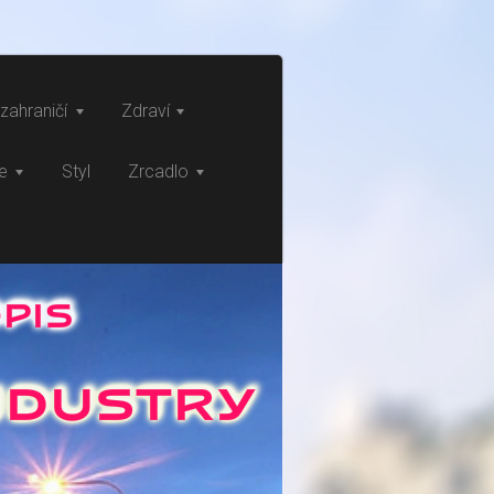
zahraničí
Zdraví
ce
Styl
Zrcadlo