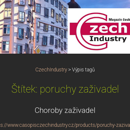
CzechIndustry
>
Výpis tagů
Štítek: poruchy zaživadel
Choroby zaživadel
ps://www.casopisczechindustry.cz/products/poruchy-zaziva