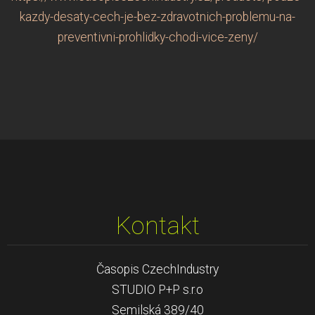
kazdy-desaty-cech-je-bez-zdravotnich-problemu-na-
preventivni-prohlidky-chodi-vice-zeny/
Kontakt
Časopis CzechIndustry
STUDIO P+P s.r.o
Semilská 389/40