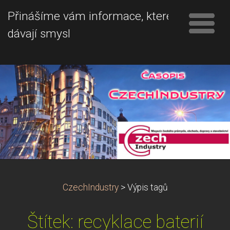
Přinášíme vám informace, které
dávají smysl
CzechIndustry
>
Výpis tagů
Štítek: recyklace baterií