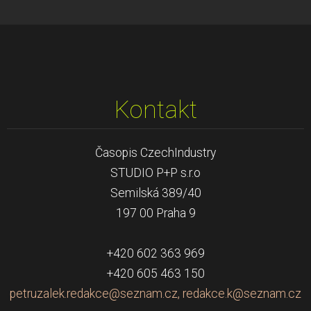
Kontakt
Časopis CzechIndustry
STUDIO P+P s.r.o
Semilská 389/40
197 00 Praha 9
+420 602 363 969
+420 605 463 150
petruzalek.redakce@seznam.cz, redakce.k@seznam.cz