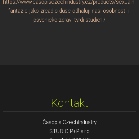
https://www.casopisczechindustry.cz/products/sexualni-
fantazie-jako-zrcadlo-duse-odhaluji-nasi-osobnosti-i-
psychicke-zdravi-tvrdi-studie1/
Kontakt
Časopis CzechIndustry
STUDIO P+P s.r.o