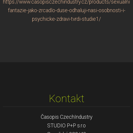
https://www.casopisczechindustry.cz/products/sexualni-
fantazie-jako-zrcadlo-duse-odhaluji-nasi-osobnosti-i-
psychicke-zdravi-tvrdi-studie1/
Kontakt
Časopis CzechIndustry
STUDIO P+P s.r.o