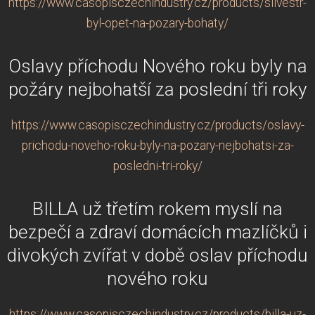
https://www.casopisczechindustry.cz/products/silvestr-
byl-opet-na-pozary-bohaty/
Oslavy příchodu Nového roku byly na
požáry nejbohatší za poslední tři roky
https://www.casopisczechindustry.cz/products/oslavy-
prichodu-noveho-roku-byly-na-pozary-nejbohatsi-za-
posledni-tri-roky/
BILLA už třetím rokem myslí na
bezpečí a zdraví domácích mazlíčků i
divokých zvířat v době oslav příchodu
nového roku
https://www.casopisczechindustry.cz/products/billa-uz-