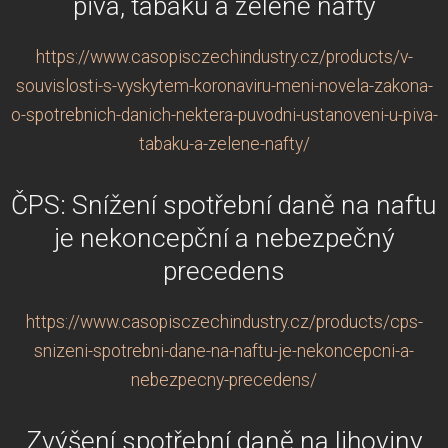
piva, tabáku a zelené nafty
https://www.casopisczechindustry.cz/products/v-
souvislosti-s-vyskytem-koronaviru-meni-novela-zakona-
o-spotrebnich-danich-nektera-puvodni-ustanoveni-u-piva-
tabaku-a-zelene-nafty/
ČPS: Snížení spotřební daně na naftu
je nekoncepční a nebezpečný
precedens
https://www.casopisczechindustry.cz/products/cps-
snizeni-spotrebni-dane-na-naftu-je-nekoncepcni-a-
nebezpecny-precedens/
Zvýšení spotřební daně na lihoviny