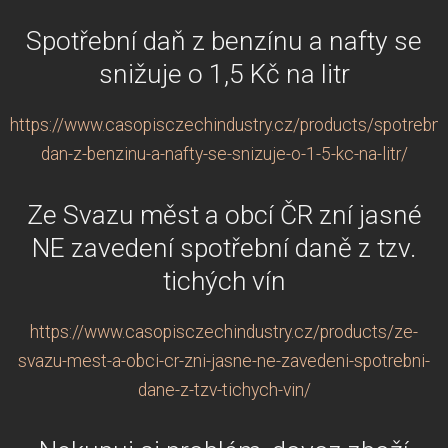
Spotřební daň z benzínu a nafty se
snižuje o 1,5 Kč na litr
https://www.casopisczechindustry.cz/products/spotrebni
dan-z-benzinu-a-nafty-se-snizuje-o-1-5-kc-na-litr/
Ze Svazu měst a obcí ČR zní jasné
NE zavedení spotřební daně z tzv.
tichých vín
https://www.casopisczechindustry.cz/products/ze-
svazu-mest-a-obci-cr-zni-jasne-ne-zavedeni-spotrebni-
dane-z-tzv-tichych-vin/