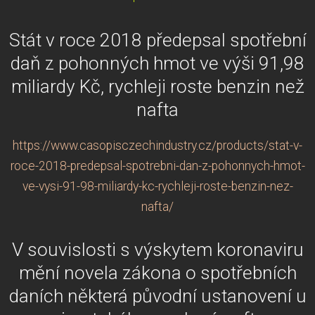
Stát v roce 2018 předepsal spotřební
daň z pohonných hmot ve výši 91,98
miliardy Kč, rychleji roste benzin než
nafta
https://www.casopisczechindustry.cz/products/stat-v-
roce-2018-predepsal-spotrebni-dan-z-pohonnych-hmot-
ve-vysi-91-98-miliardy-kc-rychleji-roste-benzin-nez-
nafta/
V souvislosti s výskytem koronaviru
mění novela zákona o spotřebních
daních některá původní ustanovení u