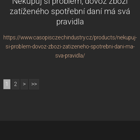
Nekupuj si problém, dovoz zboží
zatíženého spotřební daní má svá
pravidla
https://www.casopisczechindustry.cz/products/nekupuj-
si-problem-dovoz-zbozi-zatizeneho-spotrebni-dani-ma-
sva-pravidla/
1
2
>
>>