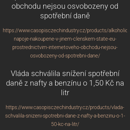
obchodu nejsou osvobozeny od
spotřební daně
https://www.casopisczechindustry.cz/products/alkoholic
napoje-nakoupene-v-jinem-clenskem-state-eu-
prostrednictvim-internetoveho-obchodu-nejsou-
osvobozeny-od-spotrebni-dane/
Vláda schválila snížení spotřební
daně z nafty a benzínu o 1,50 Kč na
litr
https://www.casopisczechindustry.cz/products/vlada-
schvalila-snizeni-spotrebni-dane-z-nafty-a-benzinu-o-1-
50-kc-na-litr/