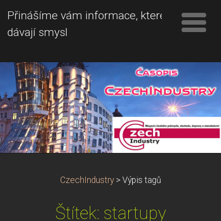
Přinášíme vám informace, které
dávají smysl
CzechIndustry
>
Výpis tagů
Štítek: startupy