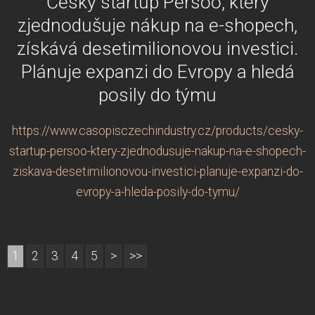
Český startup Persoo, který
zjednodušuje nákup na e-shopech,
získává desetimilionovou investici.
Plánuje expanzi do Evropy a hledá
posily do týmu
https://www.casopisczechindustry.cz/products/cesky-
startup-persoo-ktery-zjednodusuje-nakup-na-e-shopech-
ziskava-desetimilionovou-investici-planuje-expanzi-do-
evropy-a-hleda-posily-do-tymu/
1
2
3
4
5
>
>>