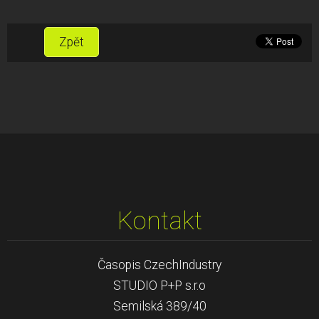
Zpět
Kontakt
Časopis CzechIndustry
STUDIO P+P s.r.o
Semilská 389/40