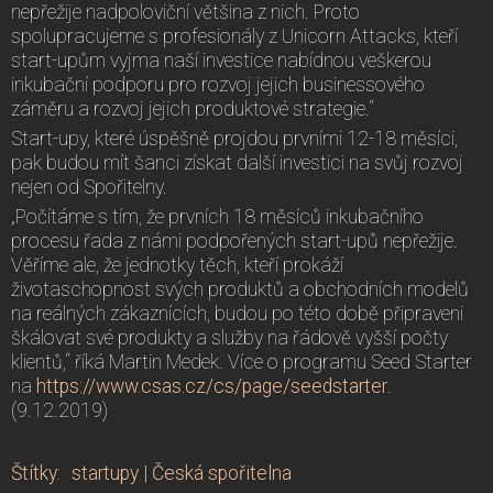
nepřežije nadpoloviční většina z nich. Proto
spolupracujeme s profesionály z Unicorn Attacks, kteří
start-upům vyjma naší investice nabídnou veškerou
inkubační podporu pro rozvoj jejich businessového
záměru a rozvoj jejich produktové strategie.“
Start-upy, které úspěšně projdou prvními 12-18 měsíci,
pak budou mít šanci získat další investici na svůj rozvoj
nejen od Spořitelny.
„Počítáme s tím, že prvních 18 měsíců inkubačního
procesu řada z námi podpořených start-upů nepřežije.
Věříme ale, že jednotky těch, kteří prokáží
životaschopnost svých produktů a obchodních modelů
na reálných zákaznících, budou po této době připraveni
škálovat své produkty a služby na řádově vyšší počty
klientů,“ říká Martin Medek. Více o programu Seed Starter
na
https://www.csas.cz/cs/page/seedstarter
.
(9.12.2019)
Štítky
:
startupy
|
Česká spořitelna