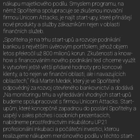
nákupu majetkového podílu. Smyslem programu, na
němž Spořitelna spolupracuje se zkušenou inovační
firmou Unicorn Attacks, je najít start-upy, které přinášejí
nové produkty a služby zákazníkům nejen v oblasti
finančních služeb.
„Spořitelna je na trhu start-upů a rozvoje podnikání
bankou s největším úvěrovým portfoliem, jehož objem
letos překročil už 800 milionů korun. Zkušenosti a know-
how s financováním nového podnikání teď chceme využít
k vytvoření ještě větší přidané hodnoty pro koncové
klienty, a to nejen ve finanční oblasti, ale i navazujících
oblastech,“ říká Martin Medek, který je ve Spořitelně
odpovědný za rozvoj otevřeného bankovnictví a dodává
„Na monitoringu trhu a vyhledávání vhodných start-upů
budeme spolupracovat s firmou Unicorn Attacks. Start-
upům, které koncepčně zapadnou do poslání Spořitelny a
uspějí v sales pitches i osobních prezentacích,
nabídneme prostřednictvím inkubátoru UP21
profesionální inkubaci a počáteční investici, kterou
realizujeme nákupem menšinového podílu v těchto start-