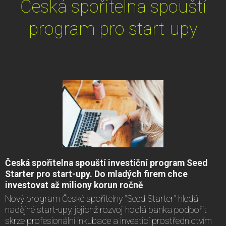
Česká spořitelna spouští
program pro start-upy
Česká spořitelna spouští investiční program Seed
Starter pro start-upy. Do mladých firem chce
investovat až miliony korun ročně
Nový program České spořitelny "Seed Starter" hledá
nadějné start-upy, jejichž rozvoj hodlá banka podpořit
skrze profesionální inkubace a investicí prostřednictvím