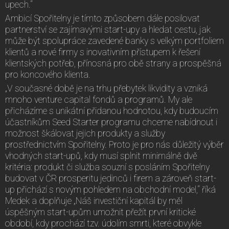
upech.“
Ambicí Spořitelny je tímto způsobem dále posilovat
partnerství se zajímavými start-upy a hledat cestu, jak
může být spolupráce zavedené banky s velkým portfoliem
klientů a nové firmy s inovativním přístupem k řešení
klientských potřeb, přínosná pro obě strany a prospěšná
pro koncového klienta.
„V současné době je na trhu přebytek likvidity a vzniká
mnoho venture capital fondů a programů. My ale
přicházíme s unikátní přidanou hodnotou, kdy budoucím
účastníkům Seed Starter programu chceme nabídnout i
možnost škálovat jejich produkty a služby
prostřednictvím Spořitelny. Proto je pro nás důležitý výběr
vhodných start-upů, kdy musí splnit minimálně dvě
kritéria: produkt či služba souzní s posláním Spořitelny
budovat v ČR prosperitu jedinců i firem a zároveň start-
up přichází s novým pohledem na obchodní model,“ říká
Medek a doplňuje „Náš investiční kapitál by měl
úspěšným start-upům umožnit přežít první kritické
období, kdy prochází tzv. údolím smrti, které obvykle