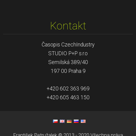
Kontakt
Časopis CzechIndustry
STUDIO P+P s.r.o
Semilská 389/40
197 00 Praha 9
+420 602 363 969
+420 605 463 150
František Petružalek © 2013 - 2020 Všechna práva