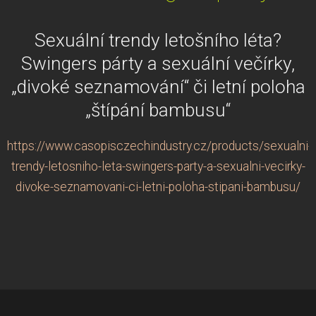
Sexuální trendy letošního léta?
Swingers párty a sexuální večírky,
„divoké seznamování“ či letní poloha
„štípání bambusu“
https://www.casopisczechindustry.cz/products/sexualni-
trendy-letosniho-leta-swingers-party-a-sexualni-vecirky-
divoke-seznamovani-ci-letni-poloha-stipani-bambusu/