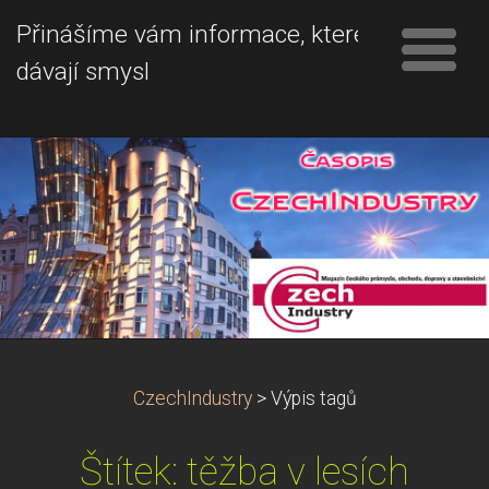
Přinášíme vám informace, které
dávají smysl
CzechIndustry
>
Výpis tagů
Štítek: těžba v lesích