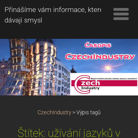
Přinášíme vám informace, které
dávají smysl
CzechIndustry
>
Výpis tagů
Štítek: užívání jazyků v