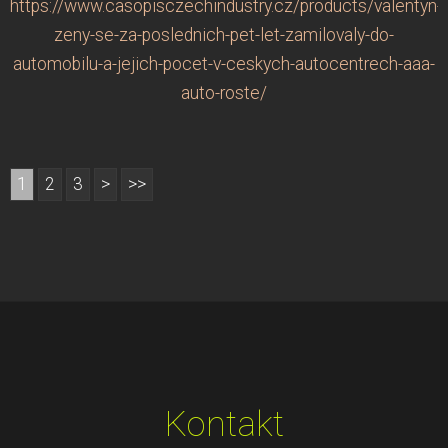
https://www.casopisczechindustry.cz/products/valentyn-
zeny-se-za-poslednich-pet-let-zamilovaly-do-
automobilu-a-jejich-pocet-v-ceskych-autocentrech-aaa-
auto-roste/
1
2
3
>
>>
Kontakt