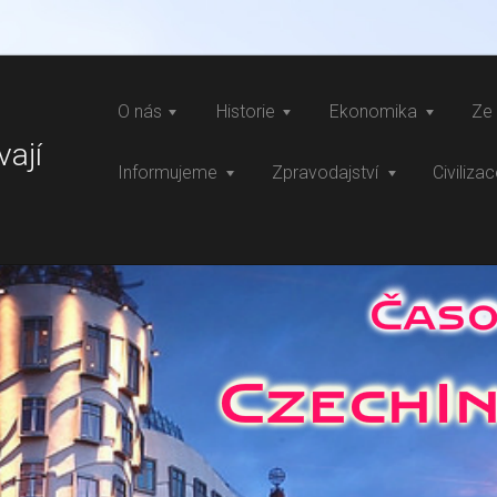
O nás
Historie
Ekonomika
Ze 
vají
Informujeme
Zpravodajství
Civiliza