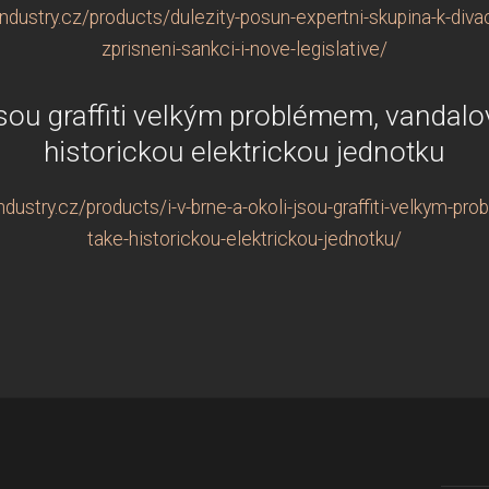
dustry.cz/products/dulezity-posun-expertni-skupina-k-diva
zprisneni-sankci-i-nove-legislative/
 jsou graffiti velkým problémem, vandalo
historickou elektrickou jednotku
ustry.cz/products/i-v-brne-a-okoli-jsou-graffiti-velkym-pr
take-historickou-elektrickou-jednotku/