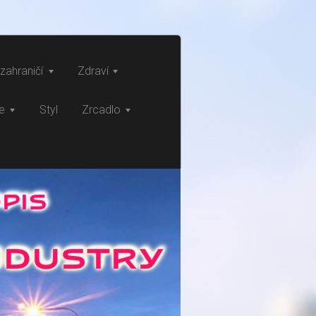
zahraničí
Zdraví
ce
Styl
Zrcadlo