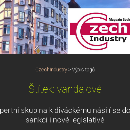
CzechIndustry
>
Výpis tagů
Štítek: vandalové
pertní skupina k diváckému násilí se d
sankcí i nové legislativě