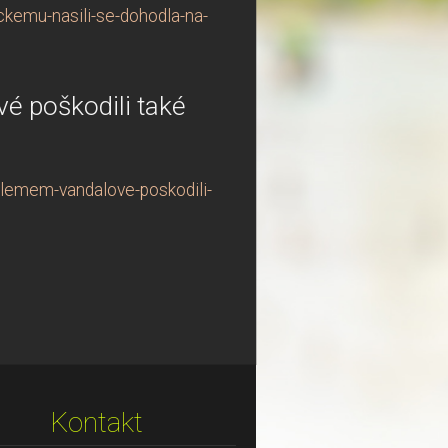
ckemu-nasili-se-dohodla-na-
vé poškodili také
oblemem-vandalove-poskodili-
Kontakt