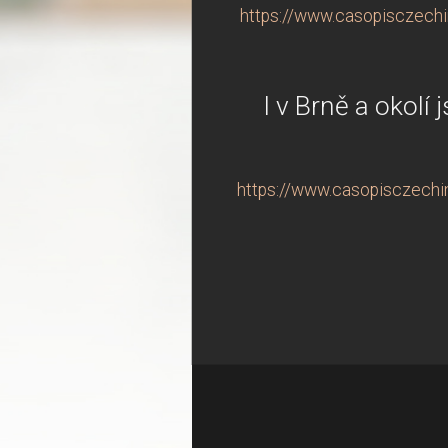
https://www.casopisczechin
I v Brně a okolí
https://www.casopisczechind