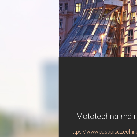
Mototechna má no
https://www.casopisczechind