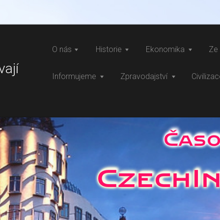
O nás
Historie
Ekonomika
Ze 
vají
Informujeme
Zpravodajství
Civiliza