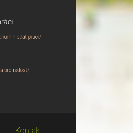
ráci
anum-hledat-praci/
a-pro-radost/
Kontakt