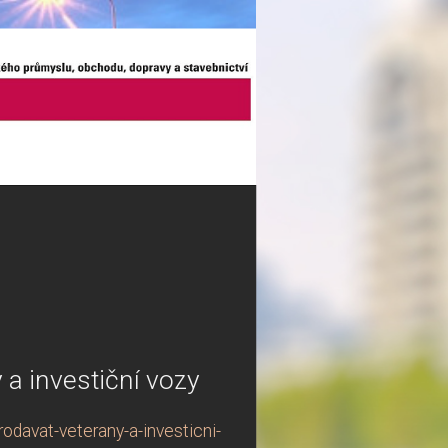
a investiční vozy
davat-veterany-a-investicni-