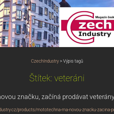
CzechIndustry
>
Výpis tagů
Štítek: veteráni
vou značku, začíná prodávat veterány 
ustry.cz/products/mototechna-ma-novou-znacku-zacina-pro