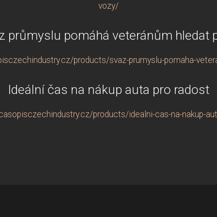
vozy/
z průmyslu pomáhá veteránům hledat p
isczechindustry.cz/products/svaz-prumyslu-pomaha-veter
Ideální čas na nákup auta pro radost
casopisczechindustry.cz/products/idealni-cas-na-nakup-aut