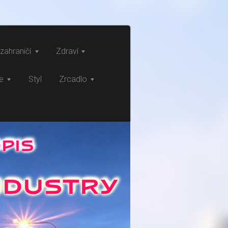
zahraničí
Zdraví
ce
Styl
Zrcadlo