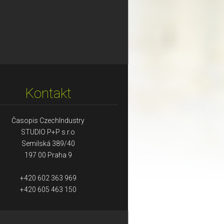
Kontakt
Časopis CzechIndustry
STUDIO P+P s.r.o
Semilská 389/40
197 00 Praha 9
+420 602 363 969
+420 605 463 150