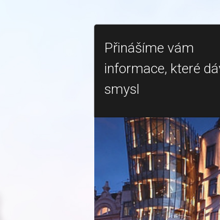
Přinášíme vám
informace, které dá
smysl