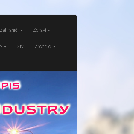
zahraničí
Zdraví
ce
Styl
Zrcadlo