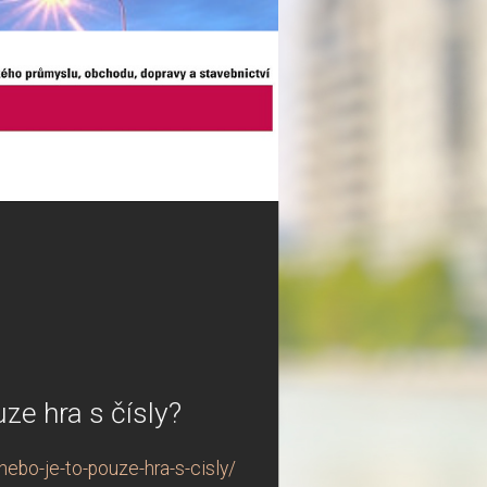
ze hra s čísly?
ebo-je-to-pouze-hra-s-cisly/