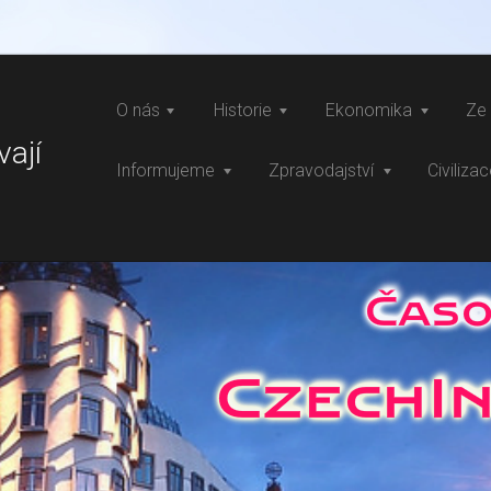
O nás
Historie
Ekonomika
Ze 
vají
Informujeme
Zpravodajství
Civiliza