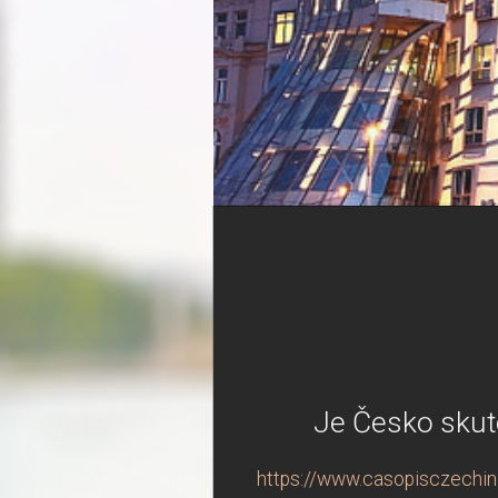
Je Česko skute
https://www.casopisczechind