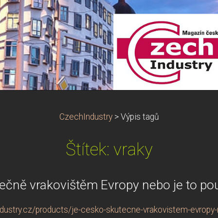
CzechIndustry
>
Výpis tagů
Štítek: vraky
čně vrakovištěm Evropy nebo je to pou
ustry.cz/products/je-cesko-skutecne-vrakovistem-evropy-n