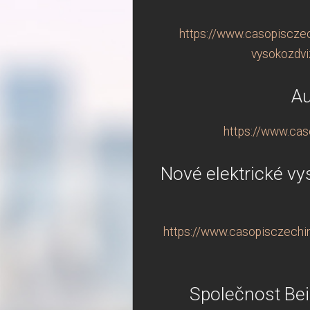
https://www.casopisczech
vysokozdvi
Au
https://www.cas
Nové elektrické v
https://www.casopisczechin
Společnost Bei