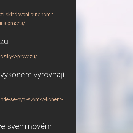
sti-skladovani-autonomni-
ii-siemens/
ozu
oziky-v-provozu/
 výkonem vyrovnají
linde-se-nyni-svym-vykonem-
y ve svém novém