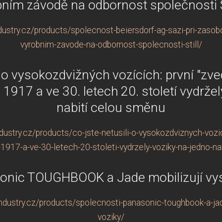
bním závodě na odbornost společnosti 
ustry.cz/products/spolecnost-beiersdorf-ag-sazi-pri-zaso
vyrobnim-zavode-na-odbornost-spolecnosti-still/
i o vysokozdvižných vozících: první "zved
1917 a ve 30. letech 20. století vydrže
nabití celou směnu
stry.cz/products/co-jste-netusili-o-vysokozdviznych-vozici
1917-a-ve-30-letech-20-stoleti-vydrzely-voziky-na-jedno-n
onic TOUGHBOOK a Jade mobilizují vy
dustry.cz/products/spolecnosti-panasonic-toughbook-a-jad
voziky/