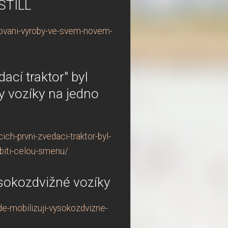
STILL
bovani-vyroby-ve-svem-novem-
ací traktor" byl
ly vozíky na jedno
ch-prvni-zvedaci-traktor-byl-
abiti-celou-smenu/
sokozdvižné vozíky
e-mobilizuji-vysokozdvizne-