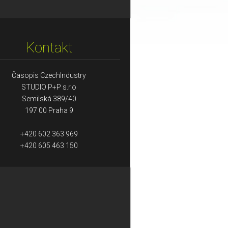
Kontakt
Časopis CzechIndustry
STUDIO P+P s.r.o
Semilská 389/40
197 00 Praha 9
+420 602 363 969
+420 605 463 150