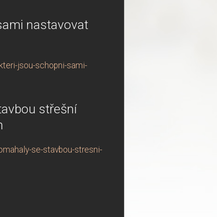
 sami nastavovat
teri-jsou-schopni-sami-
tavbou střešní
h
omahaly-se-stavbou-stresni-