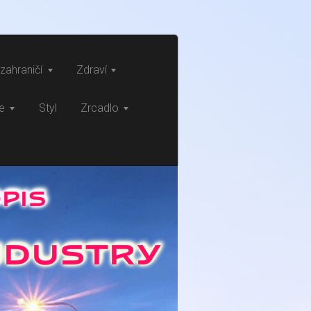
zahraničí
Zdraví
ce
Styl
Zrcadlo