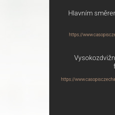
Hlavním směrem 
https://www.casopiscze
Vysokozdvižné
https://www.casopisczechin