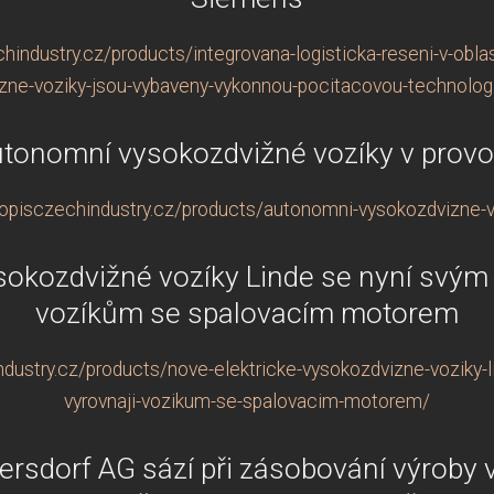
industry.cz/products/integrovana-logisticka-reseni-v-obla
zne-voziky-jsou-vybaveny-vykonnou-pocitacovou-technolog
tonomní vysokozdvižné vozíky v prov
opisczechindustry.cz/products/autonomni-vysokozdvizne-v
ysokozdvižné vozíky Linde se nyní svým
vozíkům se spalovacím motorem
dustry.cz/products/nove-elektricke-vysokozdvizne-voziky-
vyrovnaji-vozikum-se-spalovacim-motorem/
ersdorf AG sází při zásobování výrob