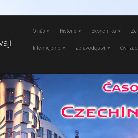
O nás
Historie
Ekonomika
Ze 
vají
Informujeme
Zpravodajství
Civiliza