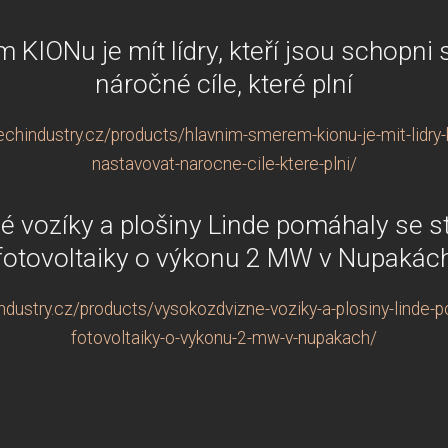
KIONu je mít lídry, kteří jsou schopni
náročné cíle, které plní
chindustry.cz/products/hlavnim-smerem-kionu-je-mit-lidry-k
nastavovat-narocne-cile-ktere-plni/
 vozíky a plošiny Linde pomáhaly se s
fotovoltaiky o výkonu 2 MW v Nupakác
dustry.cz/products/vysokozdvizne-voziky-a-plosiny-linde-p
fotovoltaiky-o-vykonu-2-mw-v-nupakach/