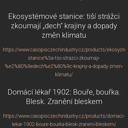
Ekosystémové stanice: tiší strážci
zkoumají „dech“ krajiny a dopady
změn klimatu
https://www.casopisczechindustry.cz/products/ekosyst
stanice%3a-tisi-strazci-zkoumaji-
%e2%80%9edech%e2%80%9c-krajiny-a-dopady-zmen-
klimatu/
Domácí lékař 1902: Bouře, bouřka.
Blesk. Zranění bleskem
https://www.casopisczechindustry.cz/products/domaci-
lekar-1902-boure-bourka-blesk-zraneni-bleskem/