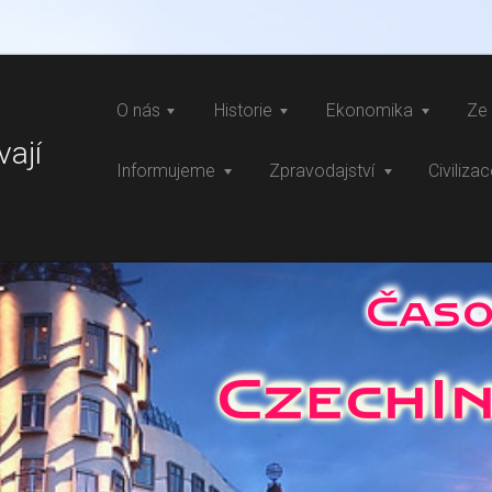
O nás
Historie
Ekonomika
Ze 
vají
Informujeme
Zpravodajství
Civiliza