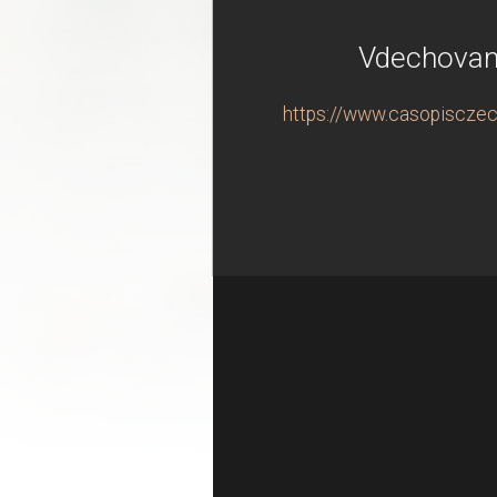
Vdechovan
https://www.casopisczec