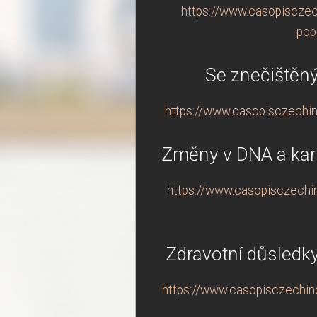
https://www.casopisczec
pop
Se znečištěn
https://www.casopisczechin
Změny v DNA a karc
https://www.casopisczechin
Zdravotní důsledky
https://www.casopisczechindu