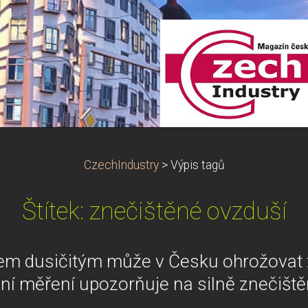
CzechIndustry
>
Výpis tagů
Štítek: znečištěné ovzduší
em dusičitým může v Česku ohrožovat 
ní měření upozorňuje na silně znečišt