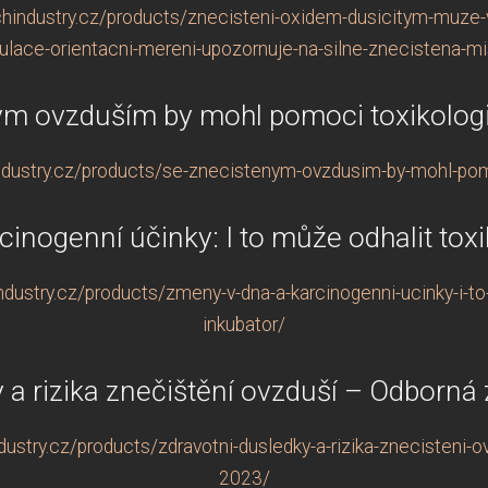
hindustry.cz/products/znecisteni-oxidem-dusicitym-muze-v
ulace-orientacni-mereni-upozornuje-na-silne-znecistena-mi
ým ovzduším by mohl pomoci toxikologi
dustry.cz/products/se-znecistenym-ovzdusim-by-mohl-pomo
inogenní účinky: I to může odhalit toxi
dustry.cz/products/zmeny-v-dna-a-karcinogenni-ucinky-i-to-
inkubator/
 a rizika znečištění ovzduší – Odborná
stry.cz/products/zdravotni-dusledky-a-rizika-znecisteni-o
2023/