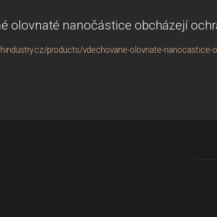
é olovnaté nanočástice obcházejí och
hindustry.cz/products/vdechovane-olovnate-nanocastice-