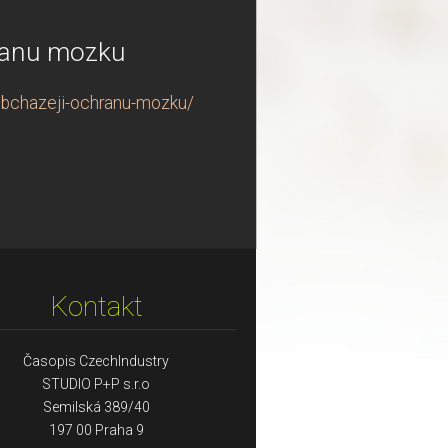
ranu mozku
obchazeji-ochranu-mozku/
Kontakt
Časopis CzechIndustry
STUDIO P+P s.r.o
Semilská 389/40
197 00 Praha 9