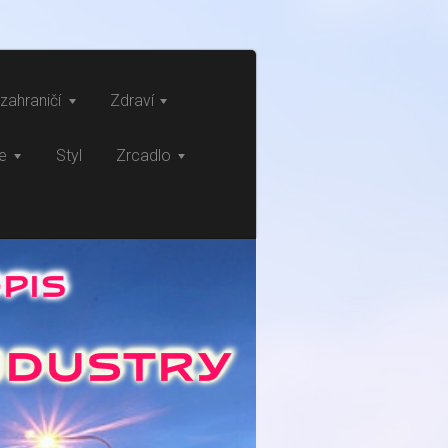
zahraničí
Zdraví
ce
Styl
Zrcadlo