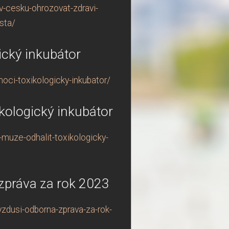
-cesku-ohrozovat-zdravi-
sta/
cký inkubátor
ci-toxikologicky-inkubator/
kologický inkubátor
muze-odhalit-toxikologicky-
 zpráva za rok 2023
vzdusi-odborna-zprava-za-rok-