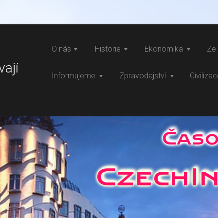
O nás
Historie
Ekonomika
Ze 
vají
Informujeme
Zpravodajství
Civiliza