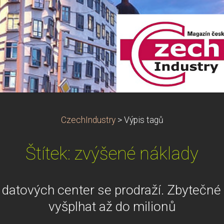
CzechIndustry
>
Výpis tagů
Štítek: zvýšené náklady
í datových center se prodraží. Zbytečn
vyšplhat až do milionů