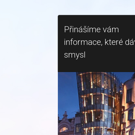
Přinášíme vám
informace, které dá
smysl