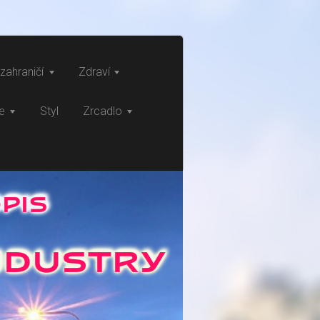
zahraničí
Zdraví
ce
Styl
Zrcadlo