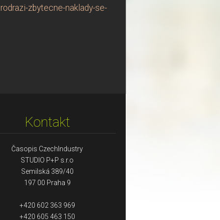
rodrazi-zbytecne-naklady-se-
Kontakt
Časopis CzechIndustry
STUDIO P+P s.r.o
Semilská 389/40
197 00 Praha 9
+420 602 363 969
+420 605 463 150