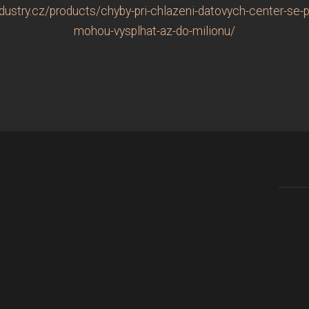
ustry.cz/products/chyby-pri-chlazeni-datovych-center-se-p
mohou-vysplhat-az-do-milionu/