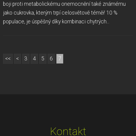
boji proti metabolickému onemocnění také známému
jako cukrovka, kterým trpí celosvětově téměř 10 %
populace, je úspěšný díky kombinaci chytrých...
<<
<
3
4
5
6
7
Kontakt