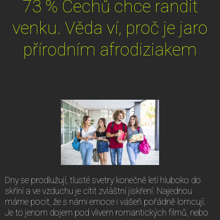
73 % Čechů chce randit
venku. Věda ví, proč je jaro
přírodním afrodiziakem
Dny se prodlužují, tlusté svetry konečně letí hluboko do
skříní a ve vzduchu je cítit zvláštní jiskření. Najednou
máme pocit, že s námi emoce i vášeň pořádně lomcují.
Je to jenom dojem pod vlivem romantických filmů, nebo