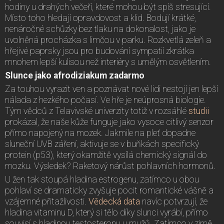
hodiny u drahých večeří, které mohou být spíš stresující.
Místo toho hledají opravdovost a klid. Bodují krátké,
nenáročné schůzky bez tlaku na dokonalost, jako je
uvolněná procházka s limčou v parku. Rozkvetlá zeleň a
hřejivé paprsky jsou pro budování sympatií zkrátka
mnohem lepší kulisou než interiéry s umělým osvětlením.
Slunce jako afrodiziakum zadarmo
Za touhou vyrazit ven a poznávat nové lidi nestojí jen lepší
nálada z hezkého počasí. Ve hře je neúprosná biologie.
Tým vědců z Telavivské univerzity totiž v rozsáhlé
studii
prokázal, že naše kůže funguje jako vysoce citlivý senzor
přímo napojený na mozek. Jakmile na pleť dopadne
sluneční UVB záření, aktivuje se v buňkách specifický
protein (p53), který okamžitě vysílá chemický signál do
mozku. Výsledek? Raketový nárůst pohlavních hormonů.
U žen tak stoupá hladina estrogenu, zatímco u obou
pohlaví se dramaticky zvyšuje pocit romantické vášně a
vzájemné přitažlivosti.
Vědecká data
navíc potvrzují, že
hladina vitaminu D, který si tělo díky slunci vyrábí, přímo
souvisí s hladinou testosteronu u mužů. Zatímco v zimě