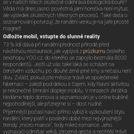
se v našich tělech skutečně odehrává biologická bouře?
Věda má dnes jasno: pověstná jarní horečka není mýtus,
ale výsledek skutečných tělesných procesů. Také data o
seznamování potvrzují, že randění venku je na jaře prostě
magnet!
Odložte mobil, vstupte do slunné reality
73 % lidí dává při randění přednost přírodě před
návštěvou restaurace, jak vyplývá z
průzkumu
českého
sexshopu YOO.cz, do kterého se zapojilo bezmála 8000
respondentů. Jestli už vás také láká se scházet na
čerstvém vzduchu, po dlouhé zimě plné tmy a nečasu není
divu. Zvlášť, pokud jste měsíce trávili ve společenské
hibernaci – zalezlí pod dekou s čajem, kdy hlavní aktivitou
je nekonečné šimrání displeje mobilu. V mrazech zkrátka
hledáme teplo domova a seznamování je v online bublině
nejpohodlnější, ale přiznejme si – dost nudné.
Příjemnější počasí navíc přímo vybízí k vyzkoušení stylu
randění, který patří v poslední době mezi nejvýraznější
trendy: „micro-mance“, tedy mikro romance. Jeho
vyznavači odmítají velká, strojená gesta a nechtějí trávit