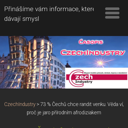
Přinášíme vám informace, které
dávají smysl
CzechIndustry
>
73 % Čechů chce randit venku. Věda ví,
proč je jaro přírodním afrodiziakem