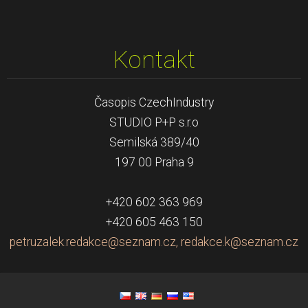
Kontakt
Časopis CzechIndustry
STUDIO P+P s.r.o
Semilská 389/40
197 00 Praha 9
+420 602 363 969
+420 605 463 150
petruzalek.redakce@seznam.cz, redakce.k@seznam.cz