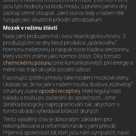
jsou tyto hodnoty na bodu mrazu, s prvními jarními dny
začínají strmě stoupat. Jarní slunce tedy v našem těle
funguje jako skutečné přírodní afrodiziakum.
Mozek v režimu štěstí
Naše jarní probuzení má i svou neurologickou rovinu. S
prodlužujícími se dny klesá produkce „spánkového“
hormonu melatoninu a naopak roste hladina serotoninu,
který všichni známe jako hormon štěstí. Díky tomuto
chemickému posunu
jsme komunikativnější, plní energie a
méně nás trápí obvyklá sociální úzkost.
Fascinující zjištění přinesly také moderní mozkové skeny.
Ukázalo se, že na jaře v našem mozku doslova „rozkvétají“
struktury zvané
opioidní receptory
, které regulují naši
náladu a touhu po začlenění do společnosti. Jsme
zkrátka biologicky naprogramováni tak, abychom v
tomto období vyhledávali blízkost druhých.
Tento vyladěný stav je dokonalým základem pro
nekomplikovaná a neformální rande v jarní přírodě.
Příjemná společnost lidí, kteří jsou nám sympatičtí, navíc