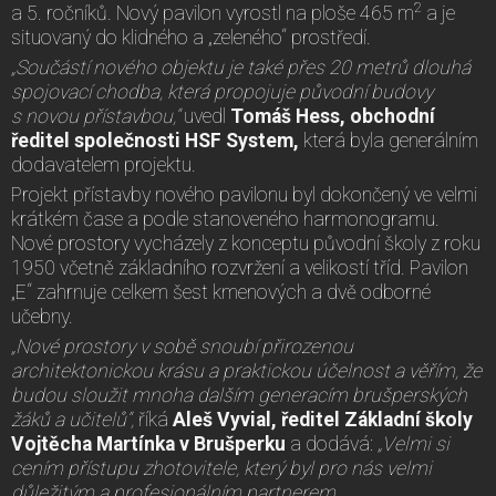
2
a 5. ročníků. Nový pavilon vyrostl na ploše 465 m
a je
situovaný do klidného a „zeleného“ prostředí.
„Součástí nového objektu je také přes 20 metrů dlouhá
spojovací chodba, která propojuje původní budovy
s novou přístavbou,“
uvedl
Tomáš Hess, obchodní
ředitel společnosti HSF System,
která byla generálním
dodavatelem projektu.
Projekt přístavby nového pavilonu byl dokončený ve velmi
krátkém čase a podle stanoveného harmonogramu.
Nové prostory vycházely z konceptu původní školy z roku
1950 včetně základního rozvržení a velikostí tříd. Pavilon
„E“ zahrnuje celkem šest kmenových a dvě odborné
učebny.
„Nové prostory v sobě snoubí přirozenou
architektonickou krásu a praktickou účelnost a věřím, že
budou sloužit mnoha dalším generacím brušperských
žáků a učitelů“,
říká
Aleš Vyvial, ředitel Základní školy
Vojtěcha Martínka v Brušperku
a dodává:
„Velmi si
cením přístupu zhotovitele, který byl pro nás velmi
důležitým a profesionálním partnerem.