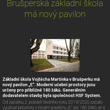
Brušperská základní škola
má nový pavilon
Základní škola Vojtěcha Martínka v Brušperku má
nový pavilon „E“. Moderní učební prostory jsou
určeny pro přibližně 180 žáků. Generálním
dodavatelem stavby byla společnost HSF System.
Od začátku 2. pololetí školního roku 2019/2020 začalo
využívat prostory v novém pavilonu „E“ asi 180 žáků ze 4.