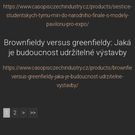
https://www.casopisczechindustry.cz/products/sestice-
studentskych-tymu-miri-do-narodniho-finale-s-modely-
pavilonu-pro-expo/
Brownfieldy versus greenfieldy: Jaká
je budoucnost udržitelné výstavby
https://www.casopisczechindustry.cz/products/brownfiel
versus-greenfieldy-jaka-je-budoucnost-udrzitelne-
vystavby/
1
2
>
>>