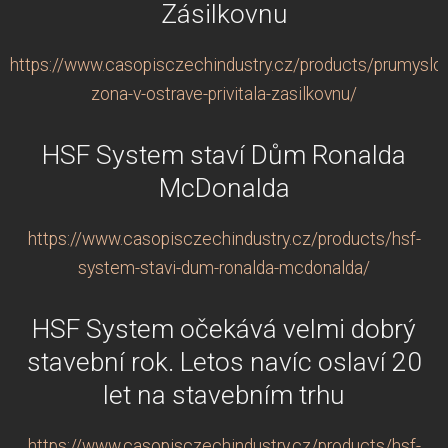
Zásilkovnu
https://www.casopisczechindustry.cz/products/prumyslo
zona-v-ostrave-privitala-zasilkovnu/
HSF System staví Dům Ronalda
McDonalda
https://www.casopisczechindustry.cz/products/hsf-
system-stavi-dum-ronalda-mcdonalda/
HSF System očekává velmi dobrý
stavební rok. Letos navíc oslaví 20
let na stavebním trhu
https://www.casopisczechindustry.cz/products/hsf-