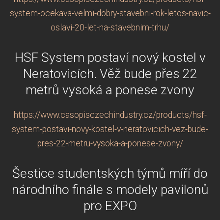
system-ocekava-velmi-dobry-stavebni-rok-letos-navic-
oslavi-20-let-na-stavebnim-trhu/
HSF System postaví nový kostel v
Neratovicích. Věž bude přes 22
metrů vysoká a ponese zvony
https://www.casopisczechindustry.cz/products/hsf-
system-postavi-novy-kostel-v-neratovicich-vez-bude-
pres-22-metru-vysoka-a-ponese-zvony/
Šestice studentských týmů míří do
národního finále s modely pavilonů
pro EXPO