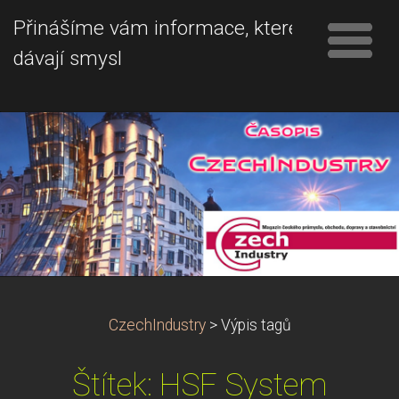
Přinášíme vám informace, které
dávají smysl
CzechIndustry
>
Výpis tagů
Štítek: HSF System