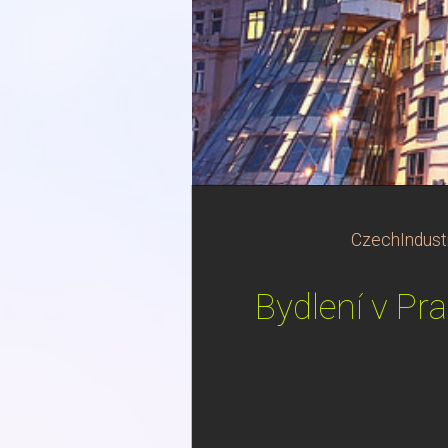
CzechIndust
Bydlení v Pr