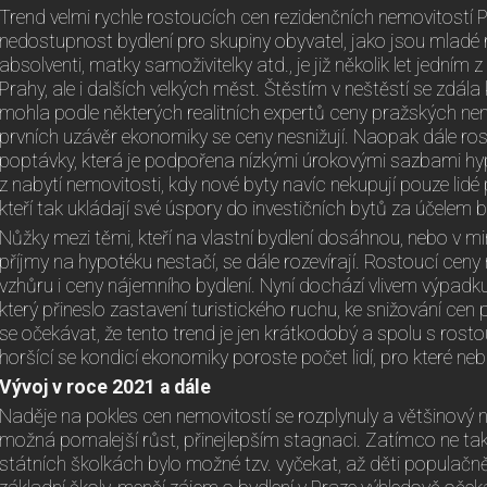
Trend velmi rychle rostoucích cen rezidenčních nemovitostí 
nedostupnost bydlení pro skupiny obyvatel, jako jsou mladé ro
absolventi, matky samoživitelky atd., je již několik let jedním
Prahy, ale i dalších velkých měst. Štěstím v neštěstí se zdála 
mohla podle některých realitních expertů ceny pražských nemov
prvních uzávěr ekonomiky se ceny nesnižují. Naopak dále ros
poptávky, která je podpořena nízkými úrokovými sazbami h
z nabytí nemovitosti, kdy nové byty navíc nekupují pouze lidé pro
kteří tak ukládají své úspory do investičních bytů za účele
Nůžky mezi těmi, kteří na vlastní bydlení dosáhnou, nebo v minu
příjmy na hypotéku nestačí, se dále rozevírají. Rostoucí cen
vzhůru i ceny nájemního bydlení. Nyní dochází vlivem výpad
který přineslo zastavení turistického ruchu, ke snižování cen
se očekávat, že tento trend je jen krátkodobý a spolu s ros
horšící se kondicí ekonomiky poroste počet lidí, pro které n
Vývoj v roce 2021 a dále
Naděje na pokles cen nemovitostí se rozplynuly a většinový n
možná pomalejší růst, přinejlepším stagnaci. Zatímco ne ta
státních školkách bylo možné tzv. vyčekat, až děti populačn