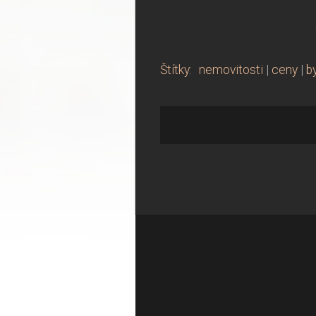
Štítky
:
nemovitosti
|
ceny
|
b