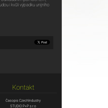
budou i kvůli výpadku unijního
Kontakt
Časopis CzechIndustry
STUDIO P+P s.r.o