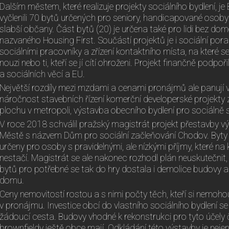
Dalším městem, které realizuje projekty sociálního bydlení, j
vyčlenili 70 bytů určených pro seniory, handicapované osoby 
slabší občany. Část bytů (20) je určena také pro lidi bez do
nazvaného Housing First. Součástí projektů je i sociální po
sociálními pracovníky a zřízení kontaktního místa, na které 
nouzi nebo ti, kteří se jí cítí ohroženi. Projekt finančně podpo
a sociálních věcí a EU.
Největší rozdíly mezi mzdami a cenami pronájmů ale panují v
náročnost stavebních řízení komerční developerské projekty
plochu v metropoli, výstavba obecního bydlení pro sociálně s
V roce 2018 schválil pražský magistrát projekt přestavby v
Městě s názvem Dům pro sociální začleňování Chodov. Byty
určeny pro osoby s pravidelnými, ale nízkými příjmy, které 
nestačí. Magistrát se ale nakonec rozhodl plán neuskutečnit
bytů pro potřebné se tak do hry dostala i demolice budovy
domu.
Ceny nemovitostí rostou a s nimi počty těch, kteří si nemohou
v pronájmu. Investice obcí do vlastního sociálního bydlení se
žádoucí cesta. Budovy vhodné k rekonstrukci pro tyto účely 
brownfieldy ještě obce mají. Odkládání této výstavby je ne