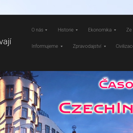
O nás
Historie
Ekonomika
Ze 
vají
Informujeme
Zpravodajství
Civiliza