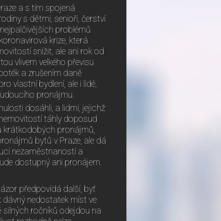
Praze a s tím spojená
diny s dětmi, senioři, čerství
 z nejpalčivějších problémů
koronavirová krize, která
itostí snížit, ale ani rok od
tou vlivem velkého převisu
ypoték a zrušením daně
 vlastní bydlení, ale i lidé,
m budoucího pronájmu.
losti dosáhli, a lidmi, jejichž
y nemovitostí táhly doposud
ku krátkodobých pronájmů,
 pronájmů bytů v Praze, ale dá
toucí nezaměstnaností a
ebude dostupný ani pronájem.
ázor předpovídá další, byť
k dávný nedostatek míst ve
ě silných ročníků odejdou na