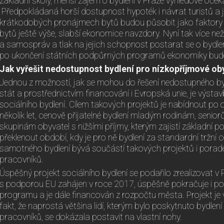
základní školy, menší zájem o bydlení v Praze výhledově oček
Předpokládaná horší dostupnost hypoték i návrat turistů a 
krátkodobých pronájmech bytů budou působit jako faktory tl
bytů ještě výše, slabší ekonomice navzdory. Nyní tak více než 
a samospráv a tlak na jejich schopnost postarat se o bydlen
po ukončení státních podpůrných programů ekonomiky bude 
Jak vyřešit nedostupnost bydlení pro nízkopříjmové ob
Jednou z možností, jak se mohou do řešení nedostupného by
stát a prostřednictvím financování i Evropská unie, je výs
sociálního bydlení. Cílem takových projektů je nabídnout po
několik let, cenově přijatelné bydlení mladým rodinám, senio
skupinám obyvatel s nižšími příjmy, kterým zajistí základní 
překlenout období, kdy je pro ně bydlení za standardní tržn
samotného bydlení bývá součástí takových projektů i porad
pracovníků.
Úspěšný projekt sociálního bydlení se podařilo zrealizovat v Pl
s podporou EU zahájen v roce 2017, úspěšně pokračuje i po
programu a je dále financován z rozpočtu města. Projekt je
fakt, že naprostá většina lidí, kterým bylo poskytnuto bydle
pracovníků, se dokázala postavit na vlastní nohy.