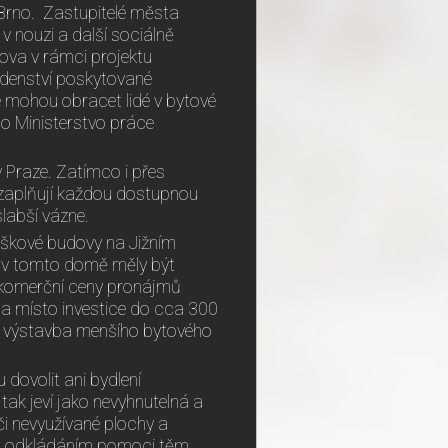
e Brno. Zastupitelé města
v nouzi a další sociálně
mova v rámci projektu
radenství poskytované
se mohou obracet lidé v bytové
řilo Ministerstvo práce
 Praze. Zatímco i přes
 zaplňují každou dostupnou
labší vázne.
ýškové budovy na Jižním
 v tomto domě měly být
na komerční ceny pronájmů
, a místo investice do cca 300
 a výstavba menšího bytového
 dovolit ani bydlení
 tak jeví jako nevyhnutelná a
či nevyužívané plochy a
jen odkládáním pomoci těm,