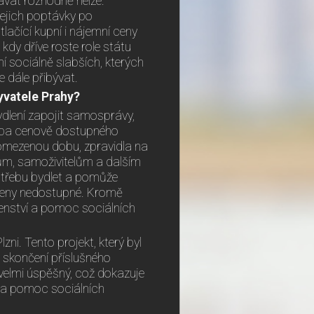
ávat rozhodně nelze.
jejich poptávky po
ačící kupní i nájemní ceny
kdy dříve roste role státu
í sociálně slabších, kterých
dále přibývat.
yvatele Prahy?
dlení zapojit samosprávy,
tavba cenově dostupného
 omezenou dobu, zpravidla na
rům, samoživitelům a dalším
potřebu bydlet a pomůže
í ceny nedostupné. Kromě
enství a pomoc sociálních
zni. Tento projekt, který byl
 skončení příslušného
 velmi úspěšný, což dokazuje
ní a pomoc sociálních