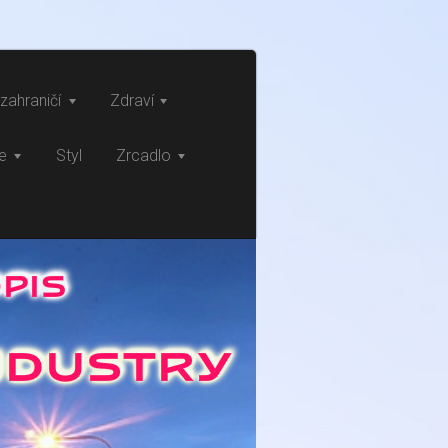
zahraničí
Zdraví
ce
Styl
Zrcadlo