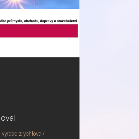
loval
-vyrobe-zrychloval/