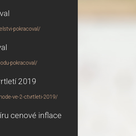
val
lstvi-pokracoval/
al
hodu-pokracoval/
rtletí 2019
ode-ve-2-ctvrtleti-2019/
ru cenové inflace