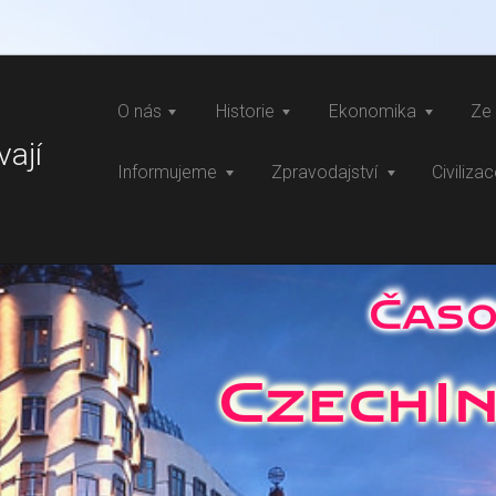
O nás
Historie
Ekonomika
Ze 
vají
Informujeme
Zpravodajství
Civiliza