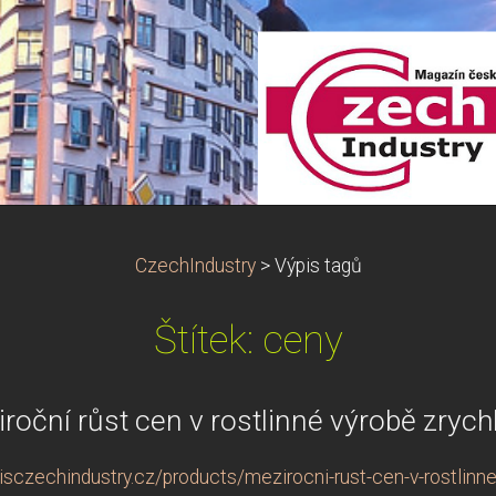
CzechIndustry
>
Výpis tagů
Štítek: ceny
roční růst cen v rostlinné výrobě zrych
sczechindustry.cz/products/mezirocni-rust-cen-v-rostlinne