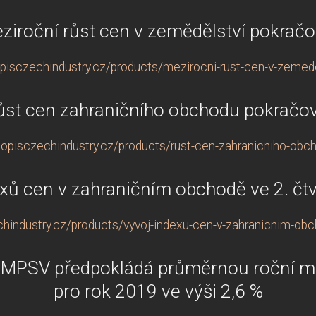
ziroční růst cen v zemědělství pokračo
pisczechindustry.cz/products/mezirocni-rust-cen-v-zemede
ůst cen zahraničního obchodu pokračov
opisczechindustry.cz/products/rust-cen-zahranicniho-obc
xů cen v zahraničním obchodě ve 2. čtv
hindustry.cz/products/vyvoj-indexu-cen-v-zahranicnim-obch
e MPSV předpokládá průměrnou roční mí
pro rok 2019 ve výši 2,6 %