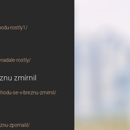
odu-rostly1/
nadale-rostly/
znu zmírnil
hodu-se-v-breznu-zmirnil/
znu-zpomalil/