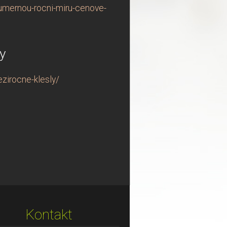
rumernou-rocni-miru-cenove-
y
zirocne-klesly/
Kontakt