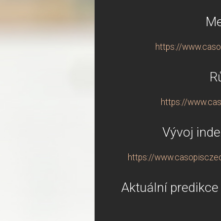
Me
https://www.caso
R
https://www.cas
Vývoj inde
https://www.casopisczec
Aktuální predikc