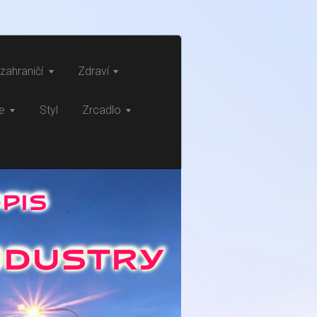
zahraničí
Zdraví
ce
Styl
Zrcadlo