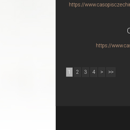
https://www.casopisczechin
https://www.ca
1
2
3
4
>
>>