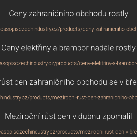
Ceny zahraničního obchodu rostly
.casopisczechindustry.cz/products/ceny-zahranicniho-obch
Ceny elektřiny a brambor nadále rostly
asopisczechindustry.cz/products/ceny-elektriny-a-brambor-
růst cen zahraničního obchodu se v bře
industry.cz/products/mezirocni-rust-cen-zahranicniho-obc
Meziroční růst cen v dubnu zpomalil
casopisczechindustry.cz/products/mezirocni-rust-cen-v-bre