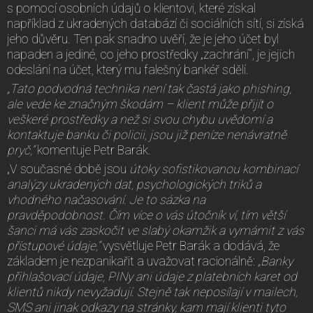
s pomocí osobních údajů o klientovi, které získal
například z ukradených databází či sociálních sítí, si získá
jeho důvěru. Ten pak snadno uvěří, že je jeho účet byl
napaden a jediné, co jeho prostředky „zachrání“, je jejich
odeslání na účet, který mu falešný bankéř sdělí.
„Tato podvodná technika není tak častá jako phishing,
ale vede ke značným škodám – klient může přijít o
veškeré prostředky a než si svou chybu uvědomí a
kontaktuje banku či policii, jsou již peníze nenávratně
pryč,“
komentuje Petr Barák.
„V současné době jsou
útoky sofistikovanou kombinací
analýzy ukradených dat, psychologických triků a
vhodného načasování. Je to sázka na
pravděpodobnost. Čím více o vás útočník ví, tím větší
šanci má vás zaskočit ve slabý okamžik a vymámit z vás
přístupové údaje,“
vysvětluje Petr Barák a dodává, že
základem je nezpanikařit a uvažovat racionálně:
„Banky
přihlašovací údaje, PINy ani údaje z platebních karet od
klientů nikdy nevyžadují. Stejně tak neposílají v mailech,
SMS ani jinak odkazy na stránky, kam mají klienti tyto