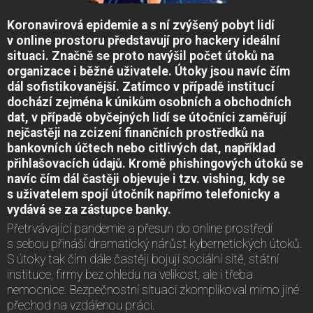
Koronavirová epidemie a s ní zvýšený pobyt lidí
v online prostoru představují pro hackery ideální
situaci. Značně se proto navýšil počet útoků na
organizace i běžné uživatele. Útoky jsou navíc čím
dál sofistikovanější. Zatímco v případě institucí
dochází zejména k únikům osobních a obchodních
dat, v případě obyčejných lidí se útočníci zaměřují
nejčastěji na zcizení finančních prostředků na
bankovních účtech nebo citlivých dat, například
přihlašovacích údajů. Kromě phishingových útoků se
navíc čím dál častěji objevuje i tzv. vishing, kdy se
s uživatelem spojí útočník napřímo telefonicky a
vydává se za zástupce banky.
Přetrvávající pandemie a přesun do online prostředí
s sebou přináší dramatický nárůst kybernetických útoků.
S útoky tak čím dále častěji bojují sociální sítě, státní
instituce, firmy bez ohledu na velikost, ale i třeba
nemocnice. Bezpečnostní situaci zkomplikoval mimo jiné
přechod na vzdálenou práci.