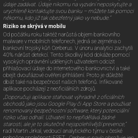
údaje zadávat. Údaje nikomu na vyzvání neposkytujte a
urychleně kontaktujte svou banku – můžete tak pomoci
někomu, kdo již tak obezřetný jako vy nebude.“
Riziko se skrývá v mobilu
Od počátku roku taktéž narůstá objem bankovního
malware v mobilních telefonech, jedná se zejména o
bankovní trojský kůň Cerberus. V únoru analytici zachytili
40% nárůst detekcí. Tento škodlivý kód dokáže pomocí
vysokých oprávnění udělených uživatelem odcizit
přihlašovací údaje do internetového bankovnictví a také
obejít dvoufázové ověření přihlášení. Proto je důležité
dbát také na bezpečnost našich telefonů. Infikované
aplikace pocházejí z neoficiálních zdrojů.
„Doporučuji aplikace stahovat výhradně z oficiálních
obchodů jako jsou Google Play či App Store a používat
renomovaný bezpečnostní software, který potenciální
riziko včas odhalí. Uživateli to nepřidělává žádné
starosti, ale je to skutečně nejspolehlivější prevence,“
radí Martin Jirkal, vedoucí analytického týmu v české
pobočce společnosti ESET.
„Cerberus navíc ohrožuje jen