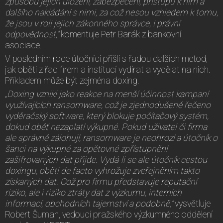
způsobu jejich uložení, zabezpečení, přístupu k nim a
dalšího nakládání s nimi, za což nesou vzhledem k tomu,
že jsou v roli jejich zákonného správce, i právní
odpovědnost,“
komentuje Petr Barák z bankovní
asociace.
V posledním roce útočníci přišli s řadou dalších metod,
jak oběti z řad firem a institucí vydírat a vydělat na nich.
Příkladem může být zejména doxing.
„Doxing vznikl jako reakce na menší účinnost kampaní
využívajících ransomware, což je zjednodušeně řečeno
vyděračský software, který blokuje počítačový systém,
dokud oběť nezaplatí výkupné. Pokud uživatel či firma
ale správně zálohují, ransomware je neohrozí a útočník o
šanci na výkupné za opětovné zpřístupnění
zašifrovaných dat přijde. Vydá-li se ale útočník cestou
doxingu, oběti de facto vyhrožuje zveřejněním takto
získaných dat. Což pro firmu představuje reputační
riziko, ale i riziko ztráty dat z výzkumu, interních
informací, obchodních tajemství a podobně,”
vysvětluje
Robert Šuman, vedoucí pražského výzkumného oddělení