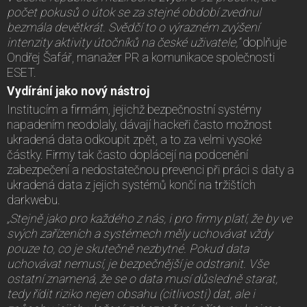
počet pokusů o útok se za stejné období zvednul
bezmála devětkrát. Svědčí to o výrazném zvýšení
intenzity aktivity útočníků na české uživatele,“
doplňuje
Ondřej Šafář, manažer PR a komunikace společnosti
ESET.
Vydírání jako nový nástroj
Institucím a firmám, jejichž bezpečnostní systémy
napadením neodolaly, dávají hackeři často možnost
ukradená data odkoupit zpět, a to za velmi vysoké
částky. Firmy tak často doplácejí na podcenění
zabezpečení a nedostatečnou prevenci při práci s daty a
ukradená data z jejich systémů končí na tržištích
darkwebu.
„Stejně jako pro každého z nás, i pro firmy platí, že by ve
svých zařízeních a systémech měly uchovávat vždy
pouze to, co je skutečně nezbytné. Pokud data
uchovávat nemusí, je bezpečnější je odstranit. Vše
ostatní znamená, že se o data musí důsledně starat,
tedy řídit riziko nejen obsahu (citlivosti) dat, ale i