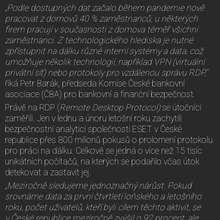
„Podle dostupných dat začalo během pandemie nově
pracovat z domovů 40 % zaměstnanců, u některých
firem pracují v současnosti z domova téměř všichni
zaměstnanci. Z technologického hlediska je nutné
zpřístupnit na dálku různé interní systémy a data, což
umožňuje několik technologií, například VPN (virtuální
privátní síť) nebo protokoly pro vzdálenou správu RDP,“
říká Petr Barák, předseda Komise České bankovní
asociace (ČBA) pro bankovní a finanční bezpečnost.
Právě na RDP (
Remote Desktop Protocol)
se útočníci
zaměřili. Jen v lednu a únoru letošní roku zachytili
bezpečnostní analytici společnosti ESET v České
republice přes 800 milionů pokusů o prolomení protokolu
pro práci na dálku. Celkově se jedná o více než 15 tisíc
unikátních počítačů, na kterých se podařilo včas útok
detekovat a zastavit jej.
„Meziročně sledujeme jednoznačný nárůst. Pokud
srovnáme data za první čtvrtletí loňského a letošního
roku, počet uživatelů, kteří byli cílem těchto aktivit, se
v České republice meziročně zvýšil o 92 procent, ale