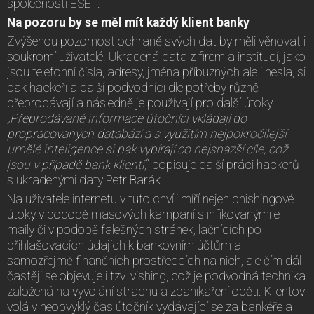
společnosti ESET.
Na pozoru by se měl mít každý klient banky
Zvýšenou pozornost ochraně svých dat by měli věnovat i
soukromí uživatelé. Ukradená data z firem a institucí, jako
jsou telefonní čísla, adresy, jména příbuzných ale i hesla, si
pak hackeři a další podvodníci dle potřeby různě
přeprodávají a následně je používají pro další útoky.
„
Přeprodávané informace útočníci vkládají do
propracovaných databází a s využitím nejpokročilejší
umělé inteligence si pak vybírají co nejsnazší cíle, což
jsou v případě bank klienti
,“ popisuje další práci hackerů
s ukradenými daty Petr Barák.
Na uživatele internetu v tuto chvíli míří nejen phishingové
útoky v podobě masových kampaní s infikovanými e-
maily či v podobě falešných stránek, lačnících po
přihlašovacích údajích k bankovním účtům a
samozřejmě finančních prostředcích na nich, ale čím dál
častěji se objevuje i tzv. vishing, což je podvodná technika
založená na vyvolání strachu a zpanikaření oběti. Klientovi
volá v neobvyklý čas útočník vydávající se za bankéře a