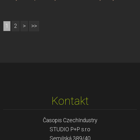
1
2
>
>>
Kontakt
Časopis CzechIndustry
STUDIO P+P s.r.o
Semilská 389/40