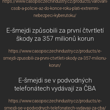
https://www.casopisczechindustry.cz/products/varovani-
csob-a-policie-az-do-konce-roku-plati-extremni-
nebezpeci-kyberutoku/
E-šmejdi způsobili za první čtvrtletí
škody za 357 milionů korun
https://www.casopisczechindustry.cz/products/e-
smejdi-zpusobili-za-prvni-ctvrtleti-skody-za-357-milionu-
korun/
E-šmejdi se v podvodných
telefonátech vydávají za ČBA
https://www.casopisczechindustry.cz/products/e-
smejdi-se-v-podvodnych-telefonatech-vydavaji-za-cba/