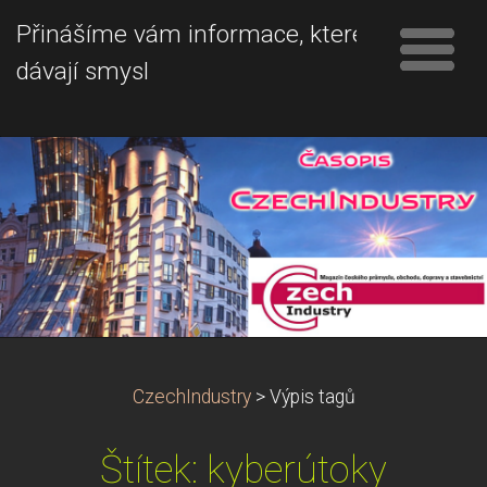
Přinášíme vám informace, které
dávají smysl
CzechIndustry
>
Výpis tagů
Štítek: kyberútoky