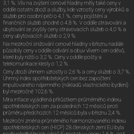
3,1 %. Vliv na zvýšení cenové hladiny měly také ceny v
oddíle ostatní zboží a služby, kde vzrostly ceny výrobků a
služeb pro osobní péči o 4,1 %, ceny pojištění a
finančních služeb shodně o 4,8 %. V oddíle stravování a
ubytování se zvýšily ceny stravovacích služeb o 4,0 % a
ceny ubytovacích služeb o 2,9 %.
Na meziroční snižování cenové hladiny v březnu nadále
působily ceny v oddíle odívání a obuv vlivem cen oděvů,
které byly nižší o 3,2 %. Ceny v oddíle pošty a
telekomunikace klesly o 1,2 %.
Ceny zboží úhrnem vzrostly o 2,6 % a ceny služeb o 3,7 %.
Úhrnný index spotřebitelských cen bez započtení
imputovaného nájemného (nákladů vlastnického bydlení)
byl meziročně 102,6 %.
Míra inflace vyjádřená přírůstkem průměrného indexu
spotřebitelských cen za posledních 12 měsíců proti
průměru předchozích 12 měsíců byla v březnu 2,4 %.
Meziroční změna průměrného harmonizovaného indexu
spotřebitelských cen (HICP) 28 členských zemí EU byla
podle předběžných údajů Eurostatu v únoru 1,6 %, což