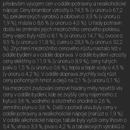
především vývojem cen v oddíle potraviny a nealkoholické
nápoje. Ceny brambor vzrostly o 74,5 % (v únoru o 67,2
%), pekárenských výrobků a obilovin o 3,3 % (v únoru o
1,9 %), másla o 8,6 % (v únoru o 4,0 %). U řady potravin
došlo ke zmírnění jejich meziročního cenového poklesu.
Ceny vajec byly nižší o 8,1 % (v únoru o 14,7 %), ovoce o
9,5 % (v únoru o 11,8 %), cukru o 28,3 % (v únoru o 32,2
%). Zrychlení meziročního cenového růstu nastalo též v
oddíle bydlení a v oddíle doprava. V oddíle bydlení vzrostly
ceny elektřiny o 11,9 % (v únoru o 8,9 %), ceny tuhých
paliv o 1,5 % (v únoru o 0,6 %), tepla a teplé vody o 4,5 %
(v únoru o 4,2 %). V oddíle doprava zrychlily svůj růst
ceny pohonných hmot a olejů na 2,1 % (v únoru 0,1 %).
Na meziroční zvyšování cenové hladiny měly největší vliv
ceny v oddíle bydlení, kde se zvýšily ceny nájemného z
bytu o 3,6 %, vodného a stočného shodně o 2,6 %,
zemního plynu o 3,6 %. Další v pořadí vlivu byly ceny v
oddíle potraviny a nealkoholické nápoje (nárůst o 1,9 %).
V oddíle alkoholické nápoje, tabák byly vyšší ceny lihovin o
5,4 %, vína o 3,3 %, piva o 4,2 % a tabákových výrobků o