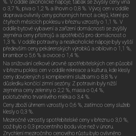
%. V oddíle alkoholické nápoje, tabák se zvýšily ceny vína
o 3,7 %, piva o 1,2 % a lihovin o 0,8 %. Vývoj cen v oddíle
doprava ovlivnily ceny pohonných hmot a olejů, které po
čtyřech měsících poklesu v březnu vzrostly o 1,1 %. V
oddíle bytové vybavení a zařízení domácnosti se zvýšily
zejména ceny přístrojů a spotřebičů pro domácnost o
1,3 %. V oddíle potraviny a nealkoholické nápoje byly vyšší
především ceny pekárenských výrobků a obilovin o 1,1 %,
brambor o 5,6 % a ovoce o 1,4 %.
Na snižování celkové úrovně spotřebitelských cen působil
v březnu pokles cen v oddíle rekreace a kultura, kde klesly
ceny dovolených s komplexními službami o 8,8 % v
důsledku končící zimní sezóny. Z potravin byly nižší
zejména ceny zeleniny o 2,2 %, masa o 0,4 %,
polotučného trvanlivého mléka o 3,4 %.
Ceny zboží úhrnem vzrostly o 0,6 %, zatímco ceny služeb
klesly o 0,3 %.
Meziročně vzrostly spotřebitelské ceny v březnu o 3,0 %,
což bylo o 0,3 procentního bodu více než v únoru.
Zrychlení meziročního cenového růstu bylo ovlivněno