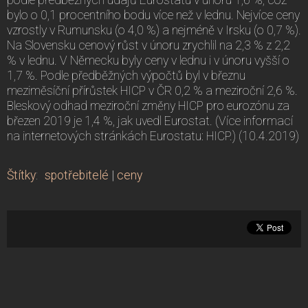
bylo o 0,1 procentního bodu více než v lednu. Nejvíce ceny
vzrostly v Rumunsku (o 4,0 %) a nejméně v Irsku (o 0,7 %).
Na Slovensku cenový růst v únoru zrychlil na 2,3 % z 2,2
% v lednu. V Německu byly ceny v lednu i v únoru vyšší o
1,7 %. Podle předběžných výpočtů byl v březnu
meziměsíční přírůstek HICP v ČR 0,2 % a meziroční 2,6 %.
Bleskový odhad meziroční změny HICP pro eurozónu za
březen 2019 je 1,4 %, jak uvedl Eurostat. (Více informací
na internetových stránkách Eurostatu: HICP.) (10.4.2019)
Štítky
:
spotřebitelé
|
ceny