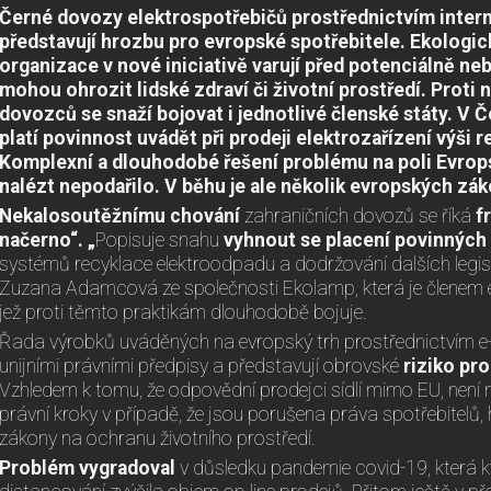
Černé dovozy elektrospotřebičů prostřednictvím intern
představují hrozbu pro evropské spotřebitele. Ekologi
organizace v nové iniciativě varují před potenciálně n
mohou ohrozit lidské zdraví či životní prostředí. Prot
dovozců se snaží bojovat i jednotlivé členské státy. V 
platí povinnost uvádět při prodeji elektrozařízení výši 
Komplexní a dlouhodobé řešení problému na poli Evrop
nalézt nepodařilo. V běhu je ale několik evropských zák
Nekalosoutěžnímu chování
zahraničních dovozů se říká
f
načerno“. „
Popisuje snahu
vyhnout se placení povinných
systémů recyklace elektroodpadu a dodržování dalších legisla
Zuzana Adamcová ze společnosti Ekolamp, která je členem 
jež proti těmto praktikám dlouhodobě bojuje.
Řada výrobků uváděných na evropský trh prostřednictvím e-s
unijními právními předpisy a představují obrovské
riziko pro
Vzhledem k tomu, že odpovědní prodejci sídlí mimo EU, není
právní kroky v případě, že jsou porušena práva spotřebitelů
zákony na ochranu životního prostředí.
Problém vygradoval
v důsledku pandemie covid-19, která kv