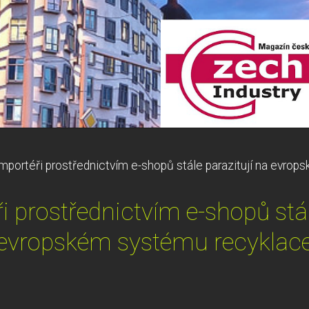
importéři prostřednictvím e-shopů stále parazitují na evro
i prostřednictvím e-shopů stál
evropském systému recyklac