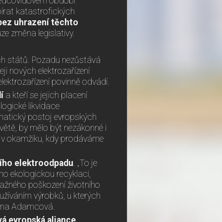
předcovidovém období
írat katastrofických
bez uhrazení těchto
ze změna legislativy.
ých států. Pozadu nezůstává
ji nových elektrozařízení
 elektrozařízení povinně odvádí.
í
a kteří se jejich placení
logické likvidace
matický postoj evropských
světě, by mělo být nezákonné i
é i v okamžiku, kdy prodáváme
čího elektroodpadu
. „To je
ho ekologickou recyklaci,
važného poškození životního
užíváním výrobků, u kterých
uzana Adamcová.
vá evropská aliance