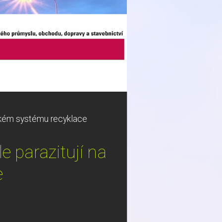
pském systému recyklace
e parazitují na
e