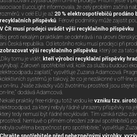
distancování zvýšila objem on-line prodejů. Přitom ještě v 
asociace EucoLight informovala, že celý problém začíná nab
rozměrů: v celé EU je až
20 % elektrospotřebičů prodáno 
recyklačních příspěvků
. Férové podmínky může zajistit pou
V ČR musí prodejci uvádět výši recyklačního příspěvku
Boj proti nekalým praktikám se odehrává i na úrovni člensk
ani Česká republika. Od letošního roku musí prodejci při prode
zobrazovat výši recyklačního příspěvku
, který se za tato
„Díky tomu je vidět,
kteří výrobci recyklační příspěvky hrad
vyhýbají. Zároveň spotřebitel vidí, kolik za službu budoucí eko
elektroodpadu zaplatil,“ vysvětluje Zuzana Adamcová. Prag
kolektivních systémů je takový, že co je nezákonné v off-line 
v on-linu. „Naše závazky vůči životnímu prostředí jsou stejn
on-line,“ dodává Adamcová.
Nekalé praktiky free-ridingu totiž vedou ke
vzniku tzv. sirot
elektroodpad, za který nebyly řádně uhrazeny příspěvky na je
který tedy nemusí být řádně recyklován. Tím vzniká riziko zá
prostředí. Nemluvě o přímém ohrožení zdraví spotřebitelů po
nebyla ověřena bezpečnost pro spotřebitele,“ vysvětluje Z
Chraňte spotřebitele před nebezpečnými výrobky, vyzý