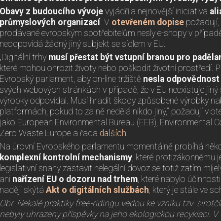
Obavy z budoucího vývoje
vyjádřila nejnovější iniciativa
al
průmyslových organizací
. V
otevřeném dopise
požadují,
prodávané evropským spotřebitelům nesly e-shopy v případě,
neodpovídá žádný jiný subjekt se sídlem v EU.
„Digitální trhy
musí přestat
být vstupní branou pro paděl
které mohou ohrozit životy nebo poškodit životní prostředí.
Evropský parlament, aby on-line tržiště
nesla odpovědnost 
svých webových stránkách v případě, že v EU neexistuje jiný s
výrobky odpovídal. Musí hradit škody způsobené výrobky nab
platformách, pokud to za ně nedělá nikdo jiný,“ požadují v 
jako European Environmental Bureau (EEB), Environmental C
Zero Waste Europe a řada
dalších
.
Na úrovní Evropského parlamentu momentálně probíhá několik 
komplexní kontrolní mechanismy
, které protizákonnému 
legislativní snahy zastavit nelegální dovoz se totiž zatím míj
ani
nařízení EU o dozoru nad trhem
, které nabylo účinnost
naději skýtá
Akt o digitálních službách
, který je stále ve 
Obr. Nekalé praktiky free-ridingu vedou ke vzniku tzv. sirotč
nebyly uhrazeny příspěvky na jeho ekologickou recyklaci. 