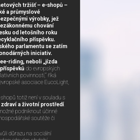
etových tržišť – e-shopů –
cké a průmyslové
ebezpečnými výrobky, jež
i nezákonnému chování
Česku od letošního roku
recyklačního příspěvku.
ského parlamentu se zatím
onodárných iniciativ.
ree-riding, neboli „jízda
 příspěvků
do evropských
tivních povinností,“ říká
evropské asociace EucoLight,
hopů totiž není v souladu s
 zdraví a životní prostředí
.
 možné podniknout účinné
, hospodářské soutěže či
ůli důrazu na sociální