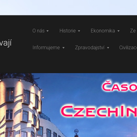
O nás
Historie
Ekonomika
Ze 
vají
Informujeme
Zpravodajství
Civiliza