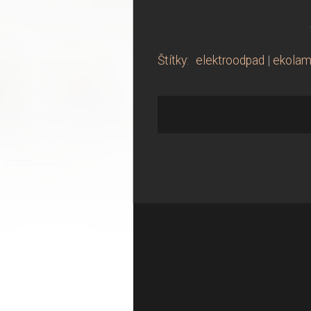
Štítky
:
elektroodpad
|
ekola