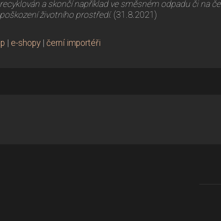
recyklován a skončí například ve směsném odpadu či na čer
poškození životního prostředí.
(31.8.2021)
mp
|
e-shopy
|
černí importéři