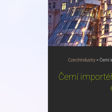
CzechIndustry
>
Černí 
Černí importéř