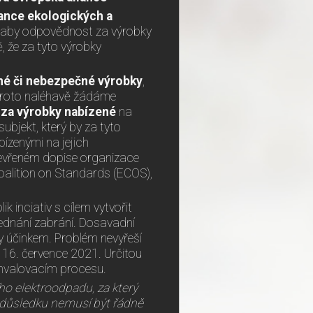
iance ekologických a
 aby odpovědnost za výrobky
 že za tyto výrobky
ané či nebezpečné výrobky
,
 Proto naléhavě žádáme
za výrobky nabízené
na
ubjekt, který by za tyto
ízenými na jejich
otevřeném dopise organizace
oalition on Standards (ECOS),
inciativ s cílem vytvořit
jednání zabrání. Dosavadní
ely účinkem. Problém nevyřeší
i 16. července 2021. Určitou
schvalovacím procesu.
ího elektroodpadu, za který
V důsledku nemusí být řádně