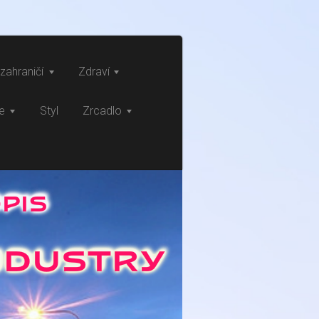
zahraničí
Zdraví
ce
Styl
Zrcadlo