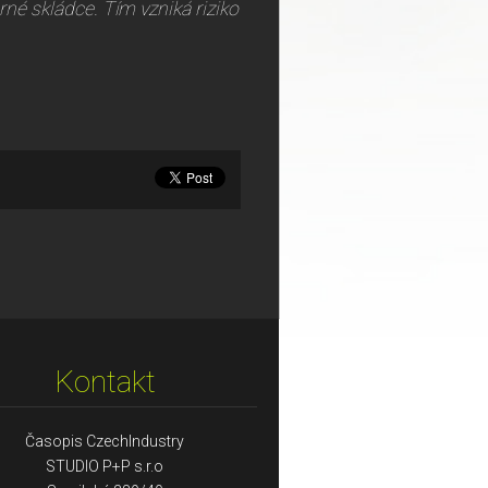
né skládce. Tím vzniká riziko
Kontakt
Časopis CzechIndustry
STUDIO P+P s.r.o