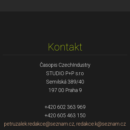
Kontakt
Časopis CzechIndustry
STUDIO P+P s.r.o
Semilská 389/40
197 00 Praha 9
+420 602 363 969
+420 605 463 150
petruzalek.redakce@seznam.cz, redakce.k@seznam.cz