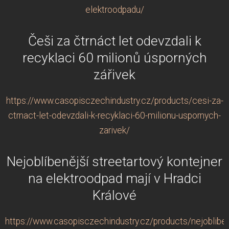
elektroodpadu/
Češi za čtrnáct let odevzdali k
recyklaci 60 milionů úsporných
zářivek
https://www.casopisczechindustry.cz/products/cesi-za-
ctrnact-let-odevzdali-k-recyklaci-60-milionu-uspornych-
zarivek/
Nejoblíbenější streetartový kontejner
na elektroodpad mají v Hradci
Králové
https://www.casopisczechindustry.cz/products/nejobliben