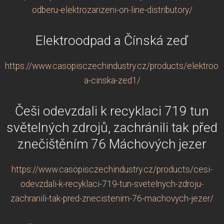
odberu-elektrozarizeni-on-line-distributory/
Elektroodpad a Čínská zeď
https://www.casopisczechindustry.cz/products/elektrood
a-cinska-zed1/
Češi odevzdali k recyklaci 719 tun
světelných zdrojů, zachránili tak před
znečištěním 76 Máchových jezer
https://www.casopisczechindustry.cz/products/cesi-
odevzdali-k-recyklaci-719-tun-svetelnych-zdroju-
zachranili-tak-pred-znecistenim-76-machovych-jezer/