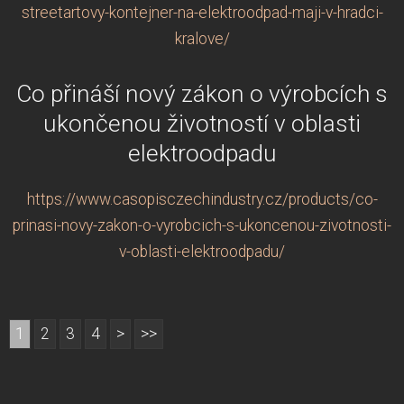
streetartovy-kontejner-na-elektroodpad-maji-v-hradci-
kralove/
Co přináší nový zákon o výrobcích s
ukončenou životností v oblasti
elektroodpadu
https://www.casopisczechindustry.cz/products/co-
prinasi-novy-zakon-o-vyrobcich-s-ukoncenou-zivotnosti-
v-oblasti-elektroodpadu/
1
2
3
4
>
>>