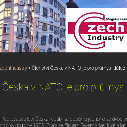
zechIndustry
>
Členství Česka v NATO je pro průmysl důleži
í Česka v NATO je pro průmysl 
Před dvaceti lety Česká republika dosáhla jednoho ze dvou v
politiky po roce 1989. Stala se členem Severoatlantické alianc