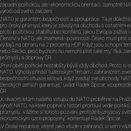
západní politickou, ale i ekonomickou orientaci. Samotné NA
výročí od svého založení.
„NATO je garantem bezpečnosti a spolupráce. Ta je důležitá jak
pro český průmysl, který je závislý na obchodu s ostatními 
proto politickou stabilitu bez konfliktů, jakou Evropa zažívá 
Členství v NATO, ale znamená i povinnosti. Česko musí plnit s
výdajů na obranu na 2 procenta HDP. Když jsou schopni ten
nebo Řecko, proč bychom ho nemohli plnit také my,“ říká Jar
průmyslu a dopravy ČR.
„První obětí politické nestability bývá vždy obchod. Proto si 
NATO. Výhody přináší tuzemským firmám i zahraničním invest
bezpečnostní situace klíčová, když zvažují své obchody. NA
členských zemích garantuje,“ uvádí Radek Špicar, viceprezi
ČR.
„K dvaceti letům našeho vstupu do NATO proběhne na Praž
výročí NATO, na které poprvé v historii promluví vedle politik
průmyslu. Vážíme si tohoto pozvání, protože byznysový svět 
ekonomickým úzce propojený,“ komentuje Radek Špicar.
„V České republice, stejně jako všude v zahraničí, si velmi vá