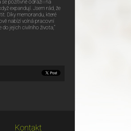
 se pozitivně odráží i na
když expandují. Jsem rád, že
tit. Díky memorandu, které
ově nabízí volná pracovní
o jejich civilního života,“
Kontakt