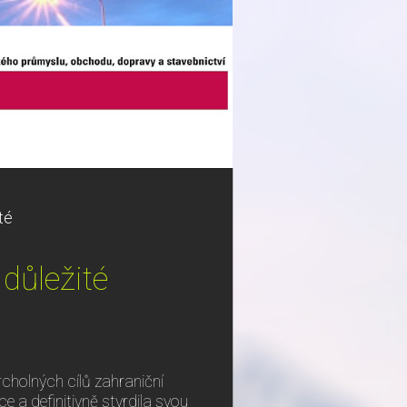
té
důležité
rcholných cílů zahraniční
e a definitivně stvrdila svou