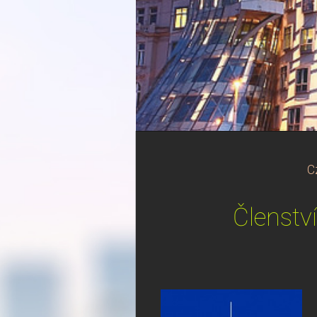
C
Členstv