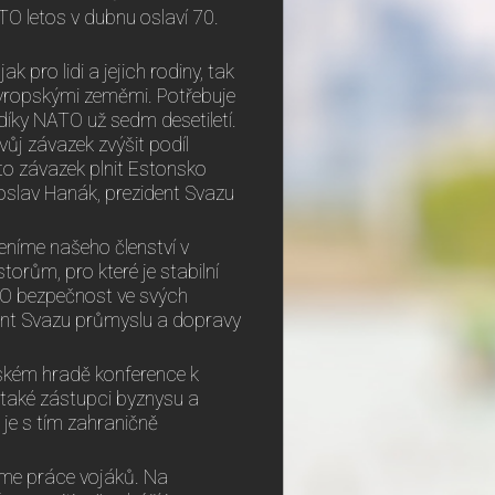
TO letos v dubnu oslaví 70.
 pro lidi a jejich rodiny, tak
evropskými zeměmi. Potřebuje
i díky NATO už sedm desetiletí.
vůj závazek zvýšit podíl
to závazek plnit Estonsko
oslav Hanák, prezident Svazu
ceníme našeho členství v
orům, pro které je stabilní
TO bezpečnost ve svých
dent Svazu průmyslu a dopravy
ském hradě konference k
ů také zástupci byznysu a
je s tím zahraničně
žíme práce vojáků. Na