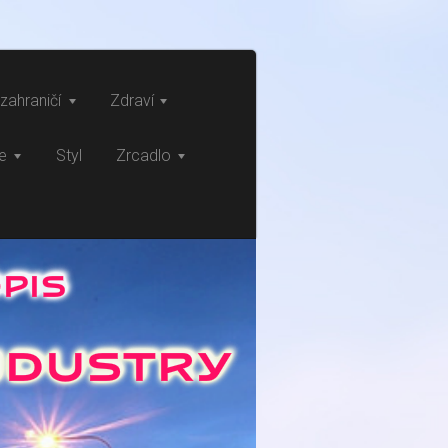
zahraničí
Zdraví
ce
Styl
Zrcadlo