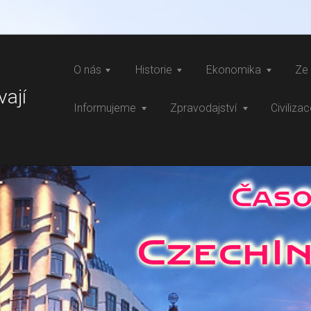
O nás
Historie
Ekonomika
Ze 
vají
Informujeme
Zpravodajství
Civiliza