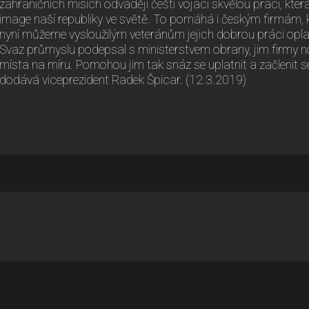
zahraničních misích odvádějí čeští vojáci skvělou práci, která
image naší republiky ve světě. To pomáhá i českým firmám, 
nyní můžeme vysloužilým veteránům jejich dobrou práci opla
Svaz průmyslu podepsal s ministerstvem obrany, jim firmy n
místa na míru. Pomohou jim tak snáz se uplatnit a začlenit se d
dodává viceprezident Radek Špicar. (12.3.2019)