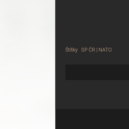
Štítky
:
SP ČR
|
NATO