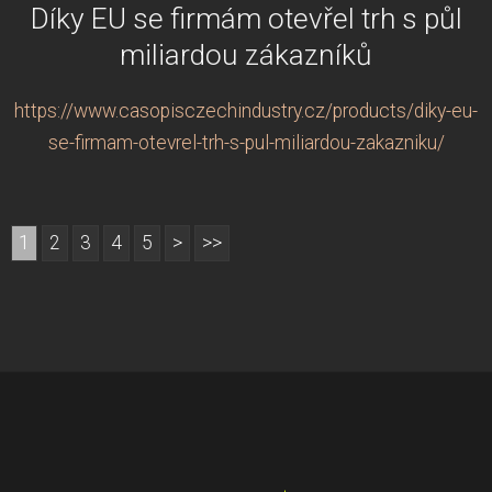
Díky EU se firmám otevřel trh s půl
miliardou zákazníků
https://www.casopisczechindustry.cz/products/diky-eu-
se-firmam-otevrel-trh-s-pul-miliardou-zakazniku/
1
2
3
4
5
>
>>