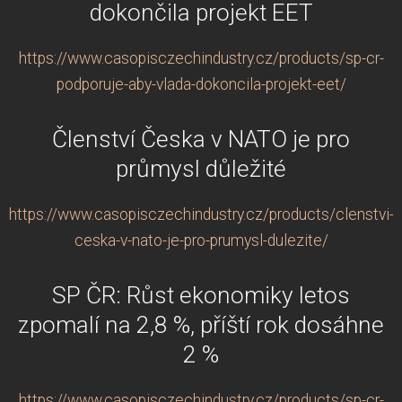
dokončila projekt EET
https://www.casopisczechindustry.cz/products/sp-cr-
podporuje-aby-vlada-dokoncila-projekt-eet/
Členství Česka v NATO je pro
průmysl důležité
https://www.casopisczechindustry.cz/products/clenstvi-
ceska-v-nato-je-pro-prumysl-dulezite/
SP ČR: Růst ekonomiky letos
zpomalí na 2,8 %, příští rok dosáhne
2 %
https://www.casopisczechindustry.cz/products/sp-cr-