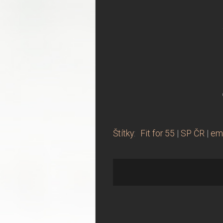
Štítky
:
Fit for 55
|
SP ČR
|
emi