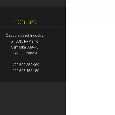
Kontakt
Časopis CzechIndustry
STUDIO P+P s.r.o
Semilská 389/40
197 00 Praha 9
+420 602 363 969
+420 605 463 150