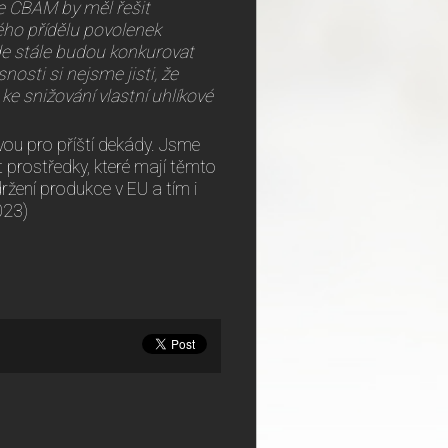
e CBAM by měl řešit
ého přídělu povolenek
kde stále budou konkurovat
sti si nejsme jisti, že
e snižování vlastní uhlíkové
vou pro příští dekády. Jsme
t prostředky, které mají těmto
ržení produkce v EU a tím i
023)