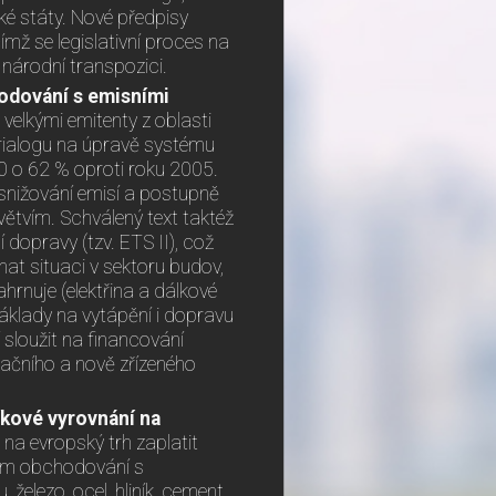
ské státy. Nové předpisy
ímž se legislativní proces na
národní transpozici.
odování s emisními
velkými emitenty z oblasti
trialogu na úpravě systému
30 o 62 % oproti roku 2005.
 snižování emisí a postupně
ětvím. Schválený text taktéž
 dopravy (tzv. ETS II), což
at situaci v sektoru budov,
hrnuje (elektřina a dálkové
 Náklady na vytápění i dopravu
sloužit na financování
vačního a nově zřízeného
kové vyrovnání na
 na evropský trh zaplatit
tém obchodování s
železo, ocel, hliník, cement,