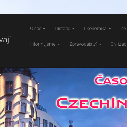
O nás
Historie
Ekonomika
Ze 
vají
Informujeme
Zpravodajství
Civiliza