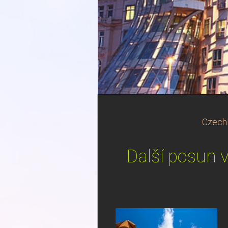
CzechI
Další posun v