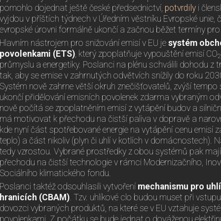
pomohlo dojednat ještě české předsednictví,
potvrdily
i člen
vyjdou v příštích týdnech v Úředním věstníku Evropské unie, č
evropské úrovni formálně ukončí a začnou běžet termíny pro 
Hlavním nástrojem pro snižování emisí v EU je
systém obch
povolenkami (ETS)
, který zpoplatňuje vypouštění emisí CO
2
průmyslu a energetiky. Poslanci na plénu schválili dohodu z 
tak, aby se emise v zahrnutých odvětvích snížily do roku 20
Systém nově zahrne větší okruh znečišťovatelů, zvýší tempo
ukončí přidělování emisních povolenek zdarma vybraným odv
nově počítá se zpoplatněním emisí z vytápění budov a silniční
má motivovat k přechodu na čistší paliva v dopravě a narovn
kde nyní část spotřebované energie na vytápění cenu emisí za
teplo) a část nikoliv (plyn či uhlí v kotlích v domácnostech).
tedy vzrostou. Vybrané prostředky z obou systémů pak mají 
přechodu na čistší technologie v rámci Modernizačního, Ino
Sociálního klimatického fondu.
Poslanci taktéž odsouhlasili vytvoření
mechanismu pro uhlí
hranicích (CBAM)
. Tzv. uhlíkové clo budou muset při vstupu
dovozci vybraných produktů, na které se v EU vztahuje sys
povolenkami. Z počátku se bude jednat o dováženou elektřinu, 