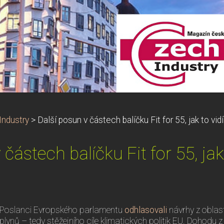
ndustry
>
Další posun v částech balíčku Fit for 55, jak to vi
 částech balíčku Fit for 55, jak
Poslanci Evropského parlamentu
odhlasovali
návrhy z oblast
plynů – tedy stěžejního cíle klimatických politik EU. Dohodu 