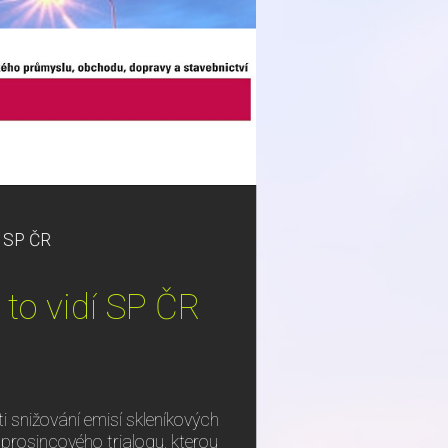
dí SP ČR
 to vidí SP ČR
i snižování emisí skleníkových
z prosincového trialogu, kterou