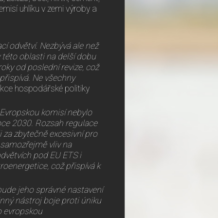
emisí uhlíku v zemi výroby a
cí odvětví. Nezbývá ale než
v této oblasti na delší dobu
 roky od poslední revize, což
epřispívá. Ne všechny
sekce hospodářské politiky
h Evropskou komisí nebylo
roce 2030. Rozsah regulace
 za zbytečně excesivní pro
 samozřejmě vliv na
dvětvích pod EU ETS i
roenergetice, což přispívá k
 bude jeho správné nastavení
ný nástroj boje proti úniku
ro evropskou