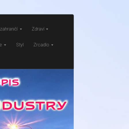
zahraničí
Zdraví
ce
Styl
Zrcadlo