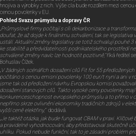
hnojiva a výrobky z nich. Výše cla bude rozdílem mezi cenou 
cenou povolenky v EU.
Pohled Svazu průmyslu a dopravy ČR
„Průmyslové firmy počítají s cíli dekarbonizace a transforma
doufat, že až dojde k finálnímu schválení, tak se legislativa 
ustálí. Aktuální změny legislativy se totiž schvalují pouhé 3
ke stabilitě a předvídatelnosti podnikatelského prostředí n
schválené změny navíc lze hodnotit pozitivně,“
říká ředitel 
Bohuslav Čížek.
„V žádných scénářích dosažení cílů Fit for 55 předloženýc
počítáno s cenou emisní povolenky 100 eur/t nyní a ani v 
jsme tak od předložení návrhu Evropskou komisí považovali
dosažení stanových cílů. Takto vysoké ceny povolenky mají
konkurenceschopnost evropského průmyslu a to přímo v o
nepřímo skrze ovlivnění ekonomiky tradičních zdrojů v elekt
vyšší ceně elektřiny,“
dodává.
„Je taktéž otázka, jak bude fungovat CBAM v praxi. Klíčové
a pravidelné vyhodnocování, aby představoval skutečně účin
uhlíku. Pokud nebude funkční, tak to je zásadní problém p