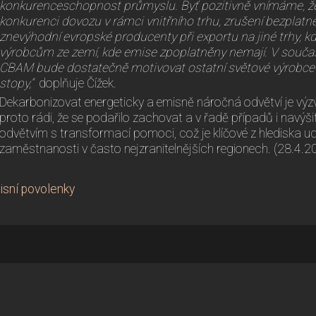
konkurenceschopnost průmyslu. Byť pozitivně vnímáme, ž
konkurenci dovozu v rámci vnitřního trhu, zrušení bezplatn
znevýhodní evropské producenty při exportu na jiné trhy, 
výrobcům ze zemí, kde emise zpoplatněny nemají. V současno
CBAM bude dostatečně motivovat ostatní světové výrobce k
stopy,“
doplňuje Čížek.
Dekarbonizovat energeticky a emisně náročná odvětví je výz
proto rádi, že se podařilo zachovat a v řadě případů i navýši
odvětvím s transformací pomoci, což je klíčové z hlediska ud
zaměstnanosti v často nejzranitelnějších regionech. (28.4.2
sní povolenky