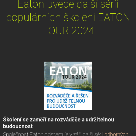
Eaton uvede další sérii
populárních školení EATON
TOUR 2024
Školení se zaměří na rozváděče a udržitelnou
budoucnost
Společnost Eaton odstartuje v září další sérii
odborných