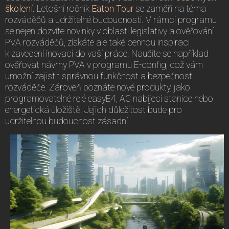
školení
. Letošní ročník
Eaton Tour
se zaměří na téma
rozváděčů a udržitelné budoucnosti. V rámci programu
se nejen dozvíte novinky v oblasti legislativy a ověřování
PVA rozváděčů, získáte ale také cennou inspiraci
k zavedení inovací do vaší práce. Naučíte se například
ověřovat návrhy PVA v programu E-config, což vám
umožní zajistit správnou funkčnost a bezpečnost
rozváděče. Zároveň poznáte nové produkty, jako
programovatelné relé easyE4, AC nabíjecí stanice nebo
energetická úložiště. Jejich důležitost bude pro
udržitelnou budoucnost zásadní.