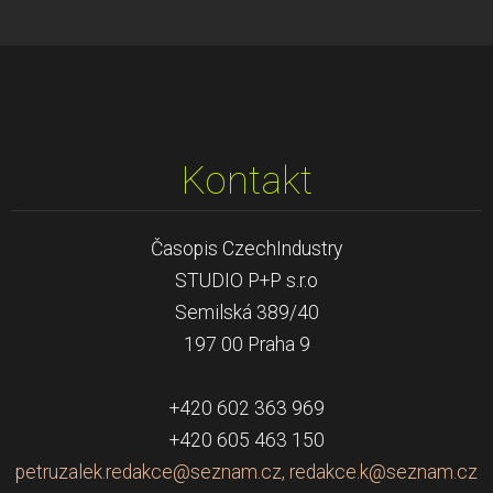
Kontakt
Časopis CzechIndustry
STUDIO P+P s.r.o
Semilská 389/40
197 00 Praha 9
+420 602 363 969
+420 605 463 150
petruzalek.redakce@seznam.cz, redakce.k@seznam.cz