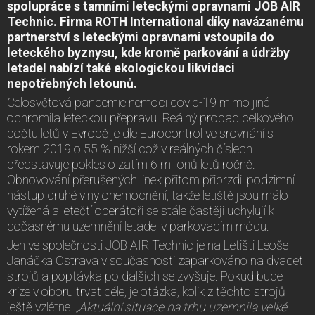
spolupráce s tamními leteckými opravnami JOB AIR
Technic. Firma ROTH International díky navázanému
partnerství s leteckými opravnami vstoupila do
leteckého byznysu, kde kromě parkování a údržby
letadel nabízí také ekologickou likvidaci
nepotřebných letounů.
Celosvětová pandemie nemoci covid-19 mimo jiné
ochromila leteckou přepravu. Reálný propad celkového
počtu letů v Evropě je dle Eurocontrol ve srovnání s
rokem 2019 o 55 % nižší což v reálných číslech
představuje pokles o zatím 6 milionů letů ročně.
Obnovování přerušených linek přitom přibrzdil podzimní
nástup druhé vlny onemocnění, takže letiště jsou málo
vytížená a letečtí operátoři se stále častěji uchylují k
dočasnému uzemnění letadel v parkovacím módu.
Jen ve společnosti JOB AIR Technic je na Letišti Leoše
Janáčka Ostrava v současnosti zaparkováno na dvacet
strojů a poptávka po dalších se zvyšuje. Pokud bude
krize v oboru trvat déle, je otázka, kolik z těchto strojů
ještě vzlétne
. „Aktuální situace na trhu uzemnila velké