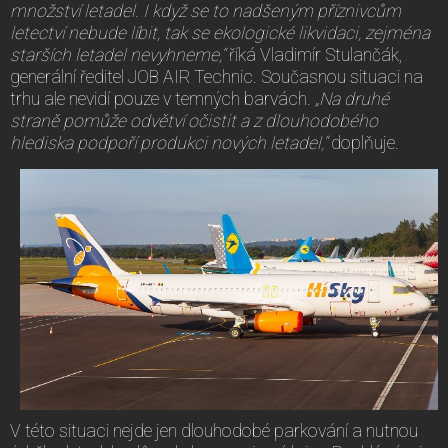
množství letadel. I když se to nadšeným příznivcům
letectví nebude líbit, tak se ekologické likvidaci, zejména
starších letadel nevyhneme,“
říká Vladimír Stulančák,
generální ředitel JOB AIR Technic. Současnou situaci na
trhu ale nevidí pouze v temných barvách.
„Na druhé
straně pomůže odvětví očistit a z dlouhodobého
hlediska podpoří produkci nových letadel,“
doplňuje.
V této situaci nejde jen dlouhodobé parkování a nutnou