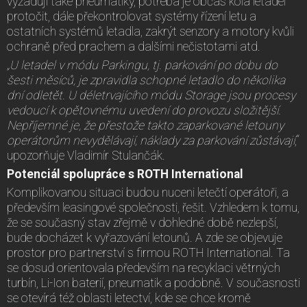
vyžadují také pneumatiky, potřeba je občas kola letadel
protočit, dále překontrolovat systémy řízení letu a
ostatních systémů letadla, zakrýt senzory a motory kvůli
ochraně před prachem a dalšími nečistotami atd.
„U letadel v módu Parkingu, tj. parkování po dobu do
šesti měsíců, je zpravidla schopné letadlo do několika
dní odletět. U déletrvajícího módu Storage jsou procesy
vedoucí k opětovnému uvedení do provozu složitější.
Nepříjemné je, že přestože takto zaparkované letouny
operátorům nevydělávají, náklady za parkování zůstávají
,“
upozorňuje Vladimír Stulančák.
Potenciál spolupráce s ROTH International
Komplikovanou situaci budou nuceni letečtí operátoři, a
především leasingové společnosti, řešit. Vzhledem k tomu,
že se současný stav zřejmě v dohledné době nezlepší,
bude docházet k vyřazování letounů. A zde se objevuje
prostor pro partnerství s firmou ROTH International. Ta
se dosud orientovala především na recyklaci větrných
turbín, Li-Ion baterií, pneumatik a podobně. V současnosti
se otevírá též oblasti letectví, kde se chce kromě