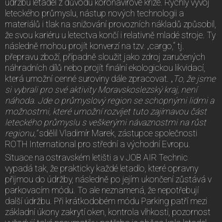
údržbu letadel z důvodu koronavirové krize. Rychlý vývoj
leteckého průmyslu, nástup nových technologii a
materiálů i tlak na snižování provozních nákladů způsobil,
že svou kariéru u letectva končí i relativně mladé stroje. Ty
následně mohou projít konverzí na tzv. „cargo,“ tj.
přepravu zboží, případně sloužit jako zdroj zaručených
náhradních dílů nebo projít finální ekologickou likvidací,
která umožní cenné suroviny dále zpracovat. „
To, že jsme
si vybrali pro své aktivity Moravskoslezský kraj, není
náhoda. Jde o průmyslový region se schopnými lidmi a
možnostmi, které umožní rozvíjet tuto zajímavou část
leteckého průmyslu
s veškerými návaznostmi na růst
regionu,“
sdělil Vladimír Marek, zástupce společnosti
ROTH International pro střední a východní Evropu.
Situace na ostravském letišti a v JOB AIR Technic
vypadá tak, že prakticky každé letadlo, které opravny
přijmou do údržby, následně po jejím ukončení zůstává v
parkovacím módu. To ale neznamená, že nepotřebují
další údržbu. Při krátkodobém módu Parking patří mezi
základní úkony zakrytí oken, kontrola vlhkosti, pozornost