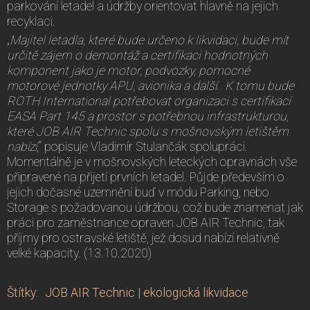
parkování letadel a údržby orientovat hlavně na jejich
recyklaci.
„
Majitel letadla, které bude určeno k likvidaci, bude mít
určitě zájem o demontáž a certifikaci hodnotných
komponent jako je motor, podvozky, pomocné
motorové jednotky APU, avionika a další. K tomu bude
ROTH International potřebovat organizaci s certifikací
EASA Part 145 a prostor s potřebnou infrastrukturou,
které JOB AIR Technic spolu s mošnovským letištěm
nabízí
,“ popisuje Vladimír Stulančák spolupráci.
Momentálně je v mošnovských leteckých opravnách vše
připravené na přijetí prvních letadel. Půjde především o
jejich dočasné uzemnění buď v módu Parking, nebo
Storage s požadovanou údržbou, což bude znamenat jak
práci pro zaměstnance opraven JOB AIR Technic, tak
příjmy pro ostravské letiště, jež dosud nabízí relativně
velké kapacity. (13.10.2020)
Štítky
:
JOB AIR Technic
|
ekologická likvidace