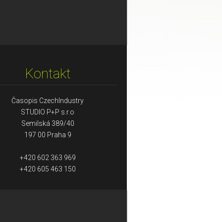
Kontakt
Časopis CzechIndustry
STUDIO P+P s.r.o
Semilská 389/40
197 00 Praha 9
+420 602 363 969
+420 605 463 150