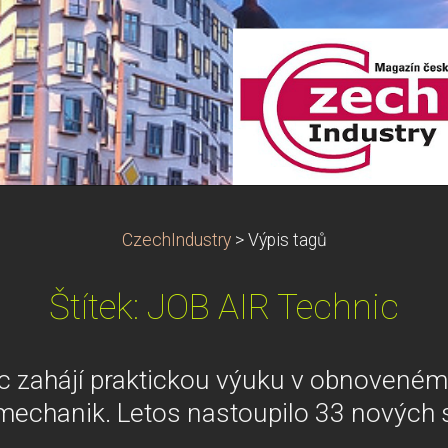
CzechIndustry
>
Výpis tagů
Štítek: JOB AIR Technic
c zahájí praktickou výuku v obnovené
 mechanik. Letos nastoupilo 33 nových 