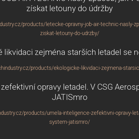
získat letouny do údržby
ustry.cz/products/letecke-opravny-job-air-technic-nasly-zp
ziskat-letouny-do-udrzby/
é likvidaci zejména starších letadel se
hindustry.cz/products/ekologicke-likvidaci-zejmena-starsi
 zefektivní opravy letadel. V CSG Aeros
JATISmro
ustry.cz/products/umela-inteligence-zefektivni-opravy-let
system-jatismro/