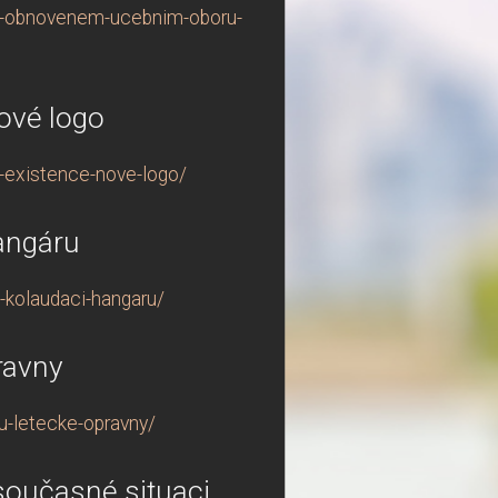
u-v-obnovenem-ucebnim-oboru-
ové logo
i-existence-nove-logo/
angáru
-kolaudaci-hangaru/
ravny
u-letecke-opravny/
současné situaci