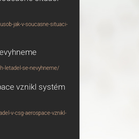
usob-jak-v-soucasne-situaci-
 nevyhneme
ch-letadel-se-nevyhneme/
pace vznikl systém
adel-v-csg-aerospace-vznikl-