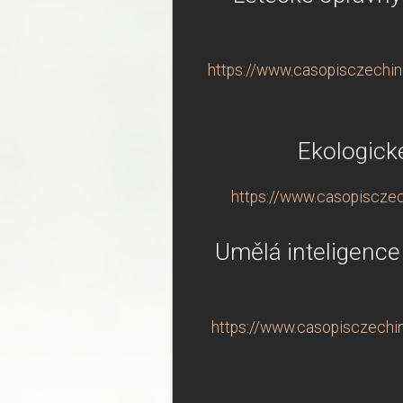
https://www.casopisczechind
Ekologick
https://www.casopisczec
Umělá inteligence
https://www.casopisczechind