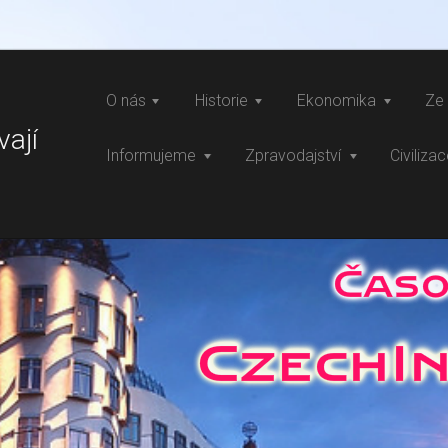
O nás
Historie
Ekonomika
Ze 
vají
Informujeme
Zpravodajství
Civiliza