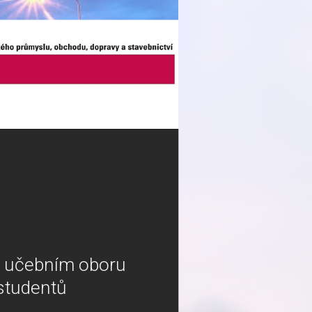
m učebním oboru
studentů