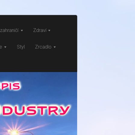
zahraničí
Zdraví
ce
Styl
Zrcadlo