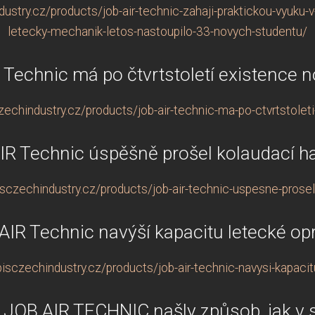
ustry.cz/products/job-air-technic-zahaji-praktickou-vyuk
letecky-mechanik-letos-nastoupilo-33-novych-studentu/
 Technic má po čtvrtstoletí existence n
echindustry.cz/products/job-air-technic-ma-po-ctvrtstolet
IR Technic úspěšně prošel kolaudací h
sczechindustry.cz/products/job-air-technic-uspesne-prosel
AIR Technic navýší kapacitu letecké op
isczechindustry.cz/products/job-air-technic-navysi-kapacit
 JOB AIR TECHNIC našly způsob, jak v 