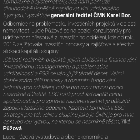
komplexně a systematicky, což nám pomůže
dlouhodobě úspěšně naplňovat vizi udržitelného
byznysu,” vysvětluje
generální ředitel ČMN Karel Bor.
Odbornice na problematiku investičních projektů v oblasti
nemovitostí Lucie Půžová se na pozici konzultantky pro
udržitelnost přesouvá z investičního oddělení, kde od roku
2018 zajišťovala investiční procesy a zajišťovala efektivní
alokaci kapitálu skupiny.
„Oblasti realitních projektů, jejich akvizicím a financování,
investičnímu managementu a problematice
udržitelnosti a ESG se věnuji již téměř deset. Velmi
dobře znám dílčí procesy a rozumím fungování
jednotlivých oddělení, což je pro mou novou pozici
nesmírně důležité. ESG totiž prochází napříč celou
společností a pro správné nastavení aktivit je důležité
zapojení každého oddělení. Nastavit kompletní ESG
strategii pro tak velkou skupinu jako je ČMN je pro mne
opravdovou výzvou, na kterou se nesmírně těším,”
říká
Půžová
.
Lucie Půžová vystudovala obor Ekonomika a