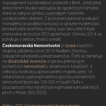
management na Mendelově univerzitě v Brně. Ještě před
dokončením studia nastoupila do společnosti Klimatex,
která se zabývá výrobou a prodejem funkčního
outdoorového oblečení. Z pozice produktové a nákupní
manažerky se podílela na rozvoji a výrazné modernizaci
produktového portfolia značky a po dvou letech byla
jmenována do pozice CEO společnosti. Od roku 2014 se
pohybuje v sektoru financí a realit.
Českomoravská Nemovitostní
je
česká
investiční
skupina založená v roce 2016 Radkem Stachou,
stávajícím předsedou představenstva. ČMN se zaměřuje
na
dlouhodobé investice
a správu prémiových
komerčních
nemovitostí
v atraktivních lokalitách. S
celkovou hodnotou spravovaného majetku přes 14
miliard korun a pronajímatelnou plochou komerčních
2
nemovitostí bezmála 150 000 m
patří ČMN v
současnosti mezi největší pronajímatele kancelářských
ploch v Praze. (8.6.2023)
Štítky
:
ESG
|
Českomoravská Nemovitostní