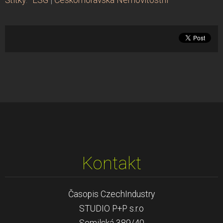
Kontakt
Časopis CzechIndustry
STUDIO P+P s.r.o
Semilská 389/40