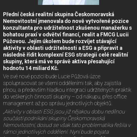
Přední česká realitní skupina Českomoravská
Nemovitostní jmenovala do nově vytvořené pozice
konzultanta pro udržitelnost zkušenou manažerku s
bohatou praxí v odvětví financí, realit a FMCG Lucii
Půžovou. Jejím úkolem bude rozvíjet stávající
aktivity v oblasti udržitelnosti a ESG a připravit a
následně řídit komplexní ESG strategii celé realitní
skupiny, která má ve správě aktiva přesahující
hodnotu 14 miliard Kč.
Ve své nové pozici bude Lucie Půžová úzce
spolupracovat se všemi odděleními tak, aby zajistila
plnou, a především hladkou integraci udržitelných praktik
do veškerých činností skupiny – od nákupu, přes office
management až po správu jednotlivých objektů.
„Aktivity v oblasti ESG jsou již nějakou dobu nedílnou
součástí podnikání skupiny Českomoravská
Nemovitostní, dosud se však tato problematika řešila v
rámci jednotlivých oddělení. Nyní bude pojata