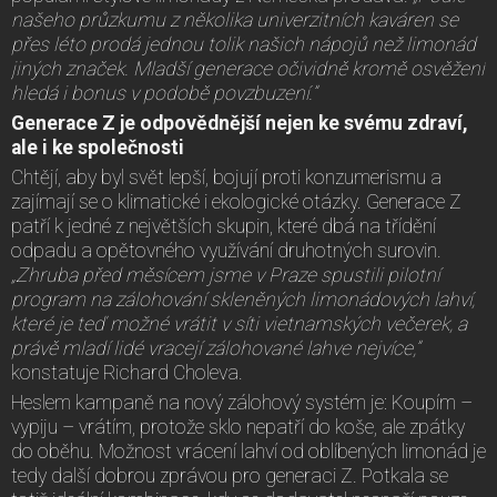
našeho průzkumu z několika univerzitních kaváren se
přes léto prodá jednou tolik našich nápojů než limonád
jiných značek. Mladší generace očividně kromě osvěžení
hledá i bonus v podobě povzbuzení.”
Generace Z je odpovědnější nejen ke svému zdraví,
ale i ke společnosti
Chtějí, aby byl svět lepší, bojují proti konzumerismu a
zajímají se o klimatické i ekologické otázky. Generace Z
patří k jedné z největších skupin, které dbá na třídění
odpadu a opětovného využívání druhotných surovin.
„Zhruba před měsícem jsme v Praze spustili pilotní
program na zálohování skleněných limonádových lahví,
které je teď možné vrátit v síti vietnamských večerek, a
právě mladí lidé vracejí zálohované lahve nejvíce,”
konstatuje Richard Choleva.
Heslem kampaně na nový zálohový systém je: Koupím –
vypiju – vrátím, protože sklo nepatří do koše, ale zpátky
do oběhu. Možnost vrácení lahví od oblíbených limonád je
tedy další dobrou zprávou pro generaci Z. Potkala se