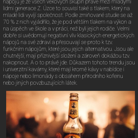
nápojů je ze všech věkových skupin právě mezi mladými
lidmi generace Z. Úzce to souvisí také s tlakem, který na
mladé lidi vyvíjí společnost. Podle zmiňované studie se až
70 % z nich vyjádřilo, že je pod větším tlakem na výkon a
na úspěch ve škole a v práci, než byli jejich rodiče. Velmi
dobře si uvědomují negativní vliv klasických energetických
nápojů na své zdraví a přesouvají se proto k tzv.
funkčním nápojům, které jsou jejich alternativou. Jsou ale
chutnější, mají příznivější složení a zároveň dokážou tzv.
nakopnout. A o to právě jde. Důkazem tohoto trendu jsou
i univerzitní kavárny, které mají kromě kávy v nabídce i
nápoje nebo limonády s obsahem přírodního kofeinu
nebo jiných povzbuzujících látek.