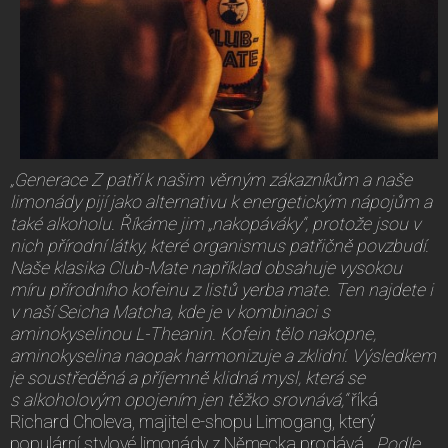
„Generace Z patří k našim věrným zákazníkům a naše
limonády pijí jako alternativu k energetickým nápojům a
také alkoholu. Říkáme jim „nakopáváky“, protože jsou v
nich přírodní látky, které organismus patřičně povzbudí.
Naše klasika Club-Mate například obsahuje vysokou
míru přírodního kofeinu z listů yerba mate. Ten najdete i
v naší Seicha Matcha, kde je v kombinaci s
aminokyselinou L-Theanin. Kofein tělo nakopne,
aminokyselina naopak harmonizuje a zklidní. Výsledkem
je soustředěná a příjemně klidná mysl, která se
s alkoholovým opojením jen těžko srovnává,“
říká
Richard Choleva, majitel e-shopu Limogang, který
populární stylové limonády z Německa prodává.
„Podle