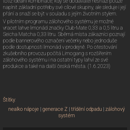
totiž ideální kombinace, kdy se dodavatel nesnaží pouze
naplnit základní potřeby své cílové skupiny, ale sleduje i její
přání a snaží se být v souladu s jejím životním stylem.
V pilotním programu zálohového systému je možné
vracet lahve limonád značky Club-Mate 0,33 a 0,5 litru a
Seicha Matcha 0,33 litru. Sběrná místa zákazníci poznají
podle bannerového označení večerky nebo jednoduše
podle dostupnosti limonád v prodejně. Po otestování
zkušebního provozu počítá Limogang s rozšířením
zálohového systému i na ostatní typy lahví ze své
produkce a také na další česká města. (1.6.2023)
Štítky
:
nealko nápoje
|
generace Z
|
třídění odpadu
|
zálohový
systém