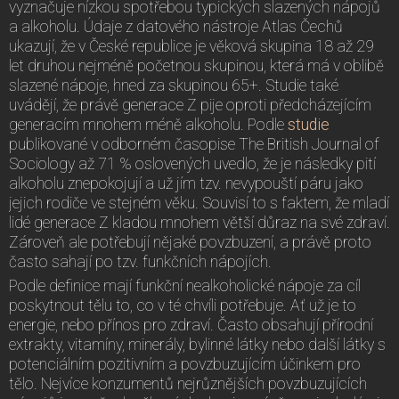
vyznačuje nízkou spotřebou typických slazených nápojů
a alkoholu. Údaje z datového nástroje Atlas Čechů
ukazují, že v České republice je věková skupina 18 až 29
let druhou nejméně početnou skupinou, která má v oblibě
slazené nápoje, hned za skupinou 65+. Studie také
uvádějí, že právě generace Z pije oproti předcházejícím
generacím mnohem méně alkoholu. Podle
studie
publikované v odborném časopise The British Journal of
Sociology až 71 % oslovených uvedlo, že je následky pití
alkoholu znepokojují a už jím tzv. nevypouští páru jako
jejich rodiče ve stejném věku. Souvisí to s faktem, že mladí
lidé generace Z kladou mnohem větší důraz na své zdraví.
Zároveň ale potřebují nějaké povzbuzení, a právě proto
často sahají po tzv. funkčních nápojích.
Podle definice mají funkční nealkoholické nápoje za cíl
poskytnout tělu to, co v té chvíli potřebuje. Ať už je to
energie, nebo přínos pro zdraví. Často obsahují přírodní
extrakty, vitamíny, minerály, bylinné látky nebo další látky s
potenciálním pozitivním a povzbuzujícím účinkem pro
tělo. Nejvíce konzumentů nejrůznějších povzbuzujících