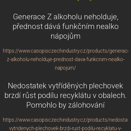
Generace Z alkoholu neholduje,
přednost dává funkčním nealko
nápojům
https://www.casopisczechindustry.cz/products/generace
z-alkoholu-neholduje-prednost-dava-funkcnim-nealko-
napojum/
Nedostatek vytříděných plechovek
brzdí růst podílu recyklátu v obalech.
Pomohlo by zálohování
https://www.casopisczechindustry.cz/products/nedostat
vytridenych-plechovek-brzdi-rust-podilu-recyklatu-v-