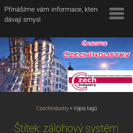
Přinášíme vám informace, které
dávají smysl
CzechIndustry
>
Výpis tagů
Štítek: zálohový systém