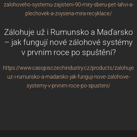
zalohoveho-systemu-zajisteni-90-miry-sberu-pet-lahvi-a-
plechovek-a-zvysena-mira-recyklace/
Zálohuje už i Rumunsko a Maďarsko
– jak fungují nové zálohové systémy
v prvním roce po spuštění?
https://www.casopisczechindustry.cz/products/zalohuje-
uz-i-rumunsko-a-madarsko-jak-funguji-nove-zalohove-
systemy-v-prvnim-roce-po-spusteni/