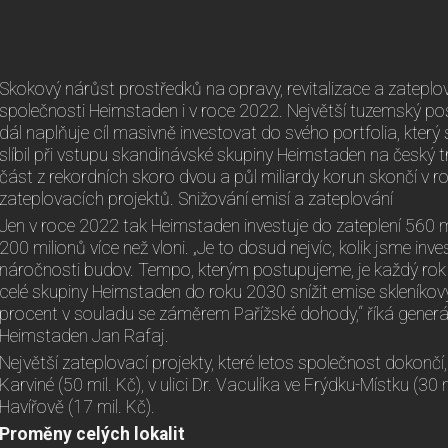
Skokový nárůst prostředků na opravy, revitalizace a zatepl
společnosti Heimstaden i v roce 2022. Největší tuzemský po
dál naplňuje cíl masivně investovat do svého portfolia, kter
slíbil při vstupu skandinávské skupiny Heimstaden na český t
část z rekordních skoro dvou a půl miliardy korun skončí v r
zateplovacích projektů. Snižování emisí a zateplování
Jen v roce 2022 tak Heimstaden investuje do zateplení 560 mi
200 milionů více než vloni. „Je to dosud nejvíc, kolik jsme inve
náročnosti budov. Tempo, kterým postupujeme, je každý rok
celé skupiny Heimstaden do roku 2030 snížit emise skleníko
procent v souladu se záměrem Pařížské dohody,“ říká generál
Heimstaden Jan Rafaj.
Největší zateplovací projekty, které letos společnost dokončí, 
Karviné (50 mil. Kč), v ulici Dr. Vaculíka ve Frýdku-Místku (30 m
Havířově (17 mil. Kč).
Proměny celých lokalit