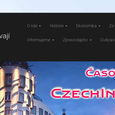
O nás
Historie
Ekonomika
Ze 
vají
Informujeme
Zpravodajství
Civiliza