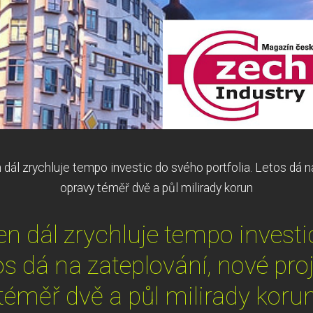
ál zrychluje tempo investic do svého portfolia. Letos dá na
opravy téměř dvě a půl milirady korun
n dál zrychluje tempo investi
tos dá na zateplování, nové pro
téměř dvě a půl milirady koru