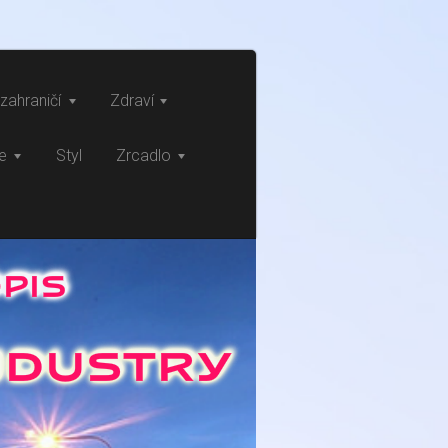
zahraničí
Zdraví
ce
Styl
Zrcadlo