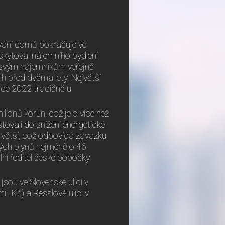
ování domů pokračuje ve
skytoval nájemního bydlení
ý svým nájemníkům veřejně
rh před dvěma lety. Největší
oce 2022 tradičně u
lionů korun, což je o více než
stovali do snížení energetické
 větší, což odpovídá závazku
vých plynů nejméně o 46
ní ředitel české pobočky
jsou ve Slovenské ulici v
il. Kč) a Resslově ulici v