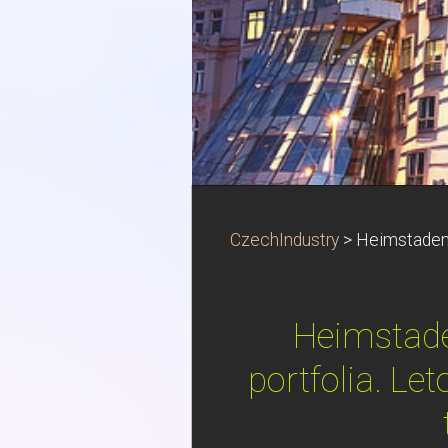
CzechIndustry
>
Heimstaden d
Heimstade
portfolia. Le