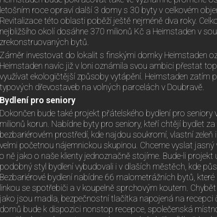
letošním roce opraví další 3 domy s 30 byty v celkovém obj
Revitalizace této oblasti poběží ještě nejméně dva roky. Cel
nejbližšího okolí dosáhne 370 milionů Kč a Heimstaden v so
zrekonstruovaných bytů.
Záměr investovat do lokalit s finskými domky Heimstaden ozn
Heimstaden navíc již v loni oznámila svou ambici přestat top
využívat ekologičtější způsoby vytápění. Heimstaden zatím 
typových dřevostaveb na volných parcelách v Doubravě.
Bydlení pro seniory
Dokončen bude také projekt přátelského bydlení pro seniory 
milionů korun. Nabídne byty pro seniory, kteří chtějí bydlet 
bezbariérovém prostředí, kde najdou soukromí, vlastní zeleň i 
velmi početnou nájemnickou skupinou. Chceme vyslat jasný v
o ně jako o naše klienty jednoznačně stojíme. Bude-li projek
podobný styl bydlení vybudovali i v dlaších městěch, kde pů
Bezbariérové bydlení nabídne 66 malometrážních bytů, kte
linkou se spotřebiči a v koupelně sprchovým koutem. Chybět
jako jsou madla, bezpečnostní tlačítka napojená na recepci 
domů bude k dispozici nonstop recepce, společenská místno