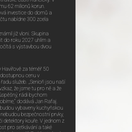
emu 62 milionů korun.
ková investice do domů a
učtu nabídne 300 zcela
ámil již vloni. Skupina
it do roku 2027 uhlím a
počítá s výstavbou dvou
v Havířově za téměř 50
za dostupnou cenu v
řadu služeb. „Senioři jsou naší
zkaz, že jsme tu pro ně a že
t úspěšný, rádi bychom
sobíme,” dodává Jan Rafaj.
ré budou vybaveny kuchyňskou
 nebudou bezpečnostní prvky,
či detektory kouře. V jednom z
st pro setkávání a také