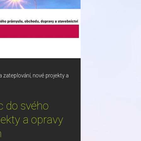
 zateplování, nové projekty a
c do svého
jekty a opravy
n