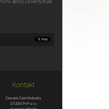
ictví, apod.) Za klienty bude
Kontakt
Časopis CzechIndustry
STUDIO P+P s.r.o