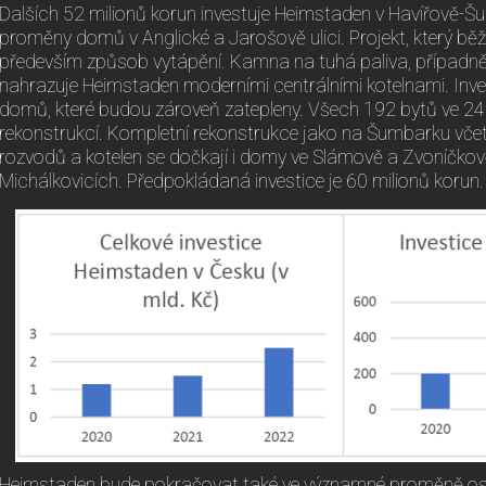
Dalších 52 milionů korun investuje Heimstaden v Havířově-
proměny domů v Anglické a Jarošově ulici. Projekt, který běž
především způsob vytápění. Kamna na tuhá paliva, případně l
nahrazuje Heimstaden moderními centrálními kotelnami. Inves
domů, které budou zároveň zatepleny. Všech 192 bytů ve 24
rekonstrukcí. Kompletní rekonstrukce jako na Šumbarku vč
rozvodů a kotelen se dočkají i domy ve Slámově a Zvoníčkově
Michálkovicích. Předpokládaná investice je 60 milionů korun.
Heimstaden bude pokračovat také ve významné proměně ost