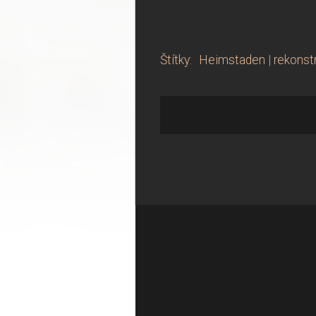
Štítky
:
Heimstaden
|
rekonst