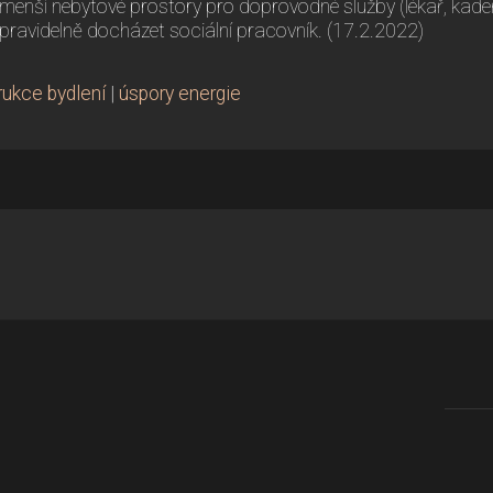
menší nebytové prostory pro doprovodné služby (lékař, kadeřn
pravidelně docházet sociální pracovník. (17.2.2022)
rukce bydlení
|
úspory energie