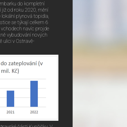
Šumbarku do kompletní
í již od roku 2020, mění
okální plynová topidla,
tice se týkají celkem 6
 vchodech navíc projde
etně vybudování nových
 ulici v Ostravě-
ravské části Kunčičky. V