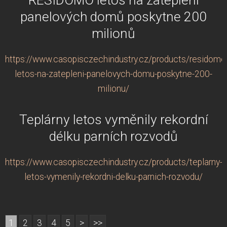
panelových domů poskytne 200
milionů
https://www.casopisczechindustry.cz/products/residomo
letos-na-zatepleni-panelovych-domu-poskytne-200-
milionu/
Teplárny letos vyměnily rekordní
délku parních rozvodů
https://www.casopisczechindustry.cz/products/teplarny-
letos-vymenily-rekordni-delku-parnich-rozvodu/
1
2
3
4
5
>
>>