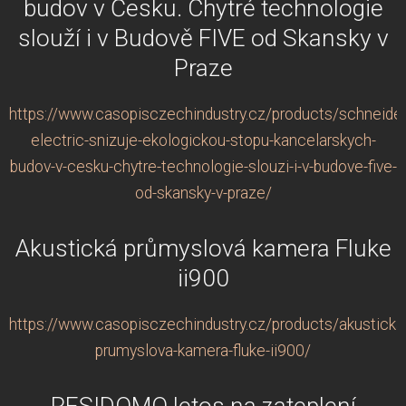
budov v Česku. Chytré technologie
slouží i v Budově FIVE od Skansky v
Praze
https://www.casopisczechindustry.cz/products/schneider
electric-snizuje-ekologickou-stopu-kancelarskych-
budov-v-cesku-chytre-technologie-slouzi-i-v-budove-five-
od-skansky-v-praze/
Akustická průmyslová kamera Fluke
ii900
https://www.casopisczechindustry.cz/products/akusticka
prumyslova-kamera-fluke-ii900/
RESIDOMO letos na zateplení