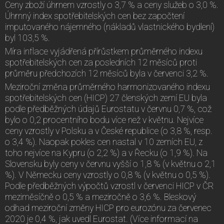
Ceny zboží úhrnem vzrostly o 3,7 % a ceny služeb o 3,0 %.
Úhrnný index spotřebitelských cen bez započtení
imputovaného nájemného (nákladů vlastnického bydlení)
byl 103,5 %.
Míra inflace vyjádřená přírůstkem průměrného indexu
spotřebitelských cen za posledních 12 měsíců proti
průměru předchozích 12 měsíců byla v červenci 3,2 %.
Meziroční změna průměrného harmonizovaného indexu
spotřebitelských cen (HICP) 27 členských zemí EU byla
podle předběžných údajů Eurostatu v červnu 0,7 %, což
bylo o 0,2 procentního bodu více než v květnu. Nejvíce
ceny vzrostly v Polsku a v České republice (o 3,8 %, resp.
o 3,4 %). Naopak pokles cen nastal v 10 zemích EU, z
toho nejvíce na Kypru (o 2,2 %) a v Řecku (o 1,9 %). Na
Slovensku byly ceny v červnu vyšší o 1,8 % (v květnu o 2,1
%). V Německu ceny vzrostly o 0,8 % (v květnu o 0,5 %).
Podle předběžných výpočtů vzrostl v červenci HICP v ČR
meziměsíčně o 0,5 % a meziročně o 3,6 %. Bleskový
odhad meziroční změny HICP pro eurozónu za červenec
2020 je 0,4 %, jak uvedl Eurostat. (Více informací na