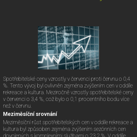
Spotřebitelské ceny vzrostly v červenci proti červnu o 0,4
%. Tento vývoj byl ovlivněn zejména zvýšením cen v oddíle
rekreace a kultura. Meziročně vzrostly spotřebitelské ceny
v červenci o 3,4 %, což bylo o 0,1 procentního bodu více
než v červnu.
Meziměsíční srovnání
Meziměsíční růst spotřebitelských cen v oddíle rekreace a
kultura byl způsoben zejména zvýšením sezónních cen
dovolených s komplexními službami o 23,2 %. V oddíle