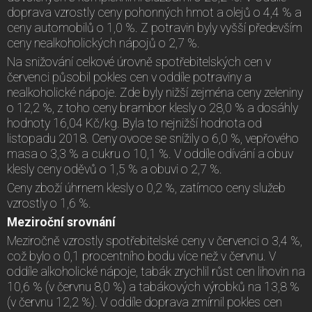
doprava vzrostly ceny pohonných hmot a olejů o 4,4 % a
ceny automobilů o 1,0 %. Z potravin byly vyšší především
ceny nealkoholických nápojů o 2,7 %.
Na snižování celkové úrovně spotřebitelských cen v
červenci působil pokles cen v oddíle potraviny a
nealkoholické nápoje. Zde byly nižší zejména ceny zeleniny
o 12,2 %, z toho ceny brambor klesly o 28,0 % a dosáhly
hodnoty 16,04 Kč/kg. Byla to nejnižší hodnota od
listopadu 2018. Ceny ovoce se snížily o 6,0 %, vepřového
masa o 3,3 % a cukru o 10,1 %. V oddíle odívání a obuv
klesly ceny oděvů o 1,5 % a obuvi o 2,7 %.
Ceny zboží úhrnem klesly o 0,2 %, zatímco ceny služeb
vzrostly o 1,6 %.
Meziroční srovnání
Meziročně vzrostly spotřebitelské ceny v červenci o 3,4 %,
což bylo o 0,1 procentního bodu více než v červnu. V
oddíle alkoholické nápoje, tabák zrychlil růst cen lihovin na
10,6 % (v červnu 8,0 %) a tabákových výrobků na 13,8 %
(v červnu 12,2 %). V oddíle doprava zmírnil pokles cen