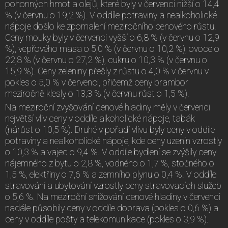
pohonných hmot a olejů, které byly v červenci nižší o 14,4
% (v červnu o 19,2 %). V oddíle potraviny a nealkoholické
nápoje došlo ke zpomalení meziročního cenového růstu.
Ceny mouky byly v červenci vyšší o 6,8 % (v červnu o 12,9
%), vepřového masa o 5,0 % (v červnu o 10,2 %), ovoce o
22,8 % (v červnu o 27,2 %), cukru o 10,3 % (v červnu o
15,9 %). Ceny zeleniny přešly z růstu o 4,0 % v červnu v
pokles o 5,0 % v červenci, přičemž ceny brambor
meziročně klesly o 13,3 % (v červnu růst o 1,5 %).
Na meziroční zvyšování cenové hladiny měly v červenci
největší vliv ceny v oddíle alkoholické nápoje, tabák
(nárůst o 10,5 %). Druhé v pořadí vlivu byly ceny v oddíle
potraviny a nealkoholické nápoje, kde ceny uzenin vzrostly
o 10,3 % a vajec o 9,4 %. V oddíle bydlení se zvýšily ceny
nájemného z bytu o 2,8 %, vodného o 1,7 %, stočného o
1,5 %, elektřiny o 7,6 % a zemního plynu o 0,4 %. V oddíle
stravování a ubytování vzrostly ceny stravovacích služeb
o 5,6 %. Na meziroční snižování cenové hladiny v červenci
nadále působily ceny v oddíle doprava (pokles o 0,6 %) a
ceny v oddíle pošty a telekomunikace (pokles o 3,9 %).