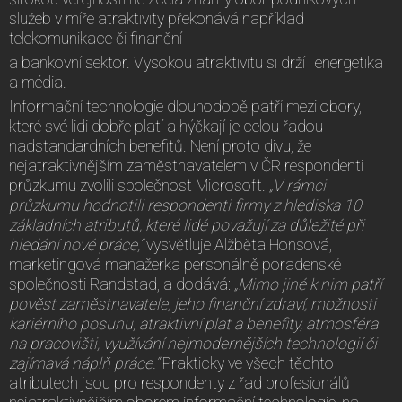
služeb v míře atraktivity překonává například
telekomunikace či finanční
a bankovní sektor. Vysokou atraktivitu si drží i energetika
a média.
Informační technologie dlouhodobě patří mezi obory,
které své lidi dobře platí a hýčkají je celou řadou
nadstandardních benefitů. Není proto divu, že
nejatraktivnějším zaměstnavatelem v ČR respondenti
průzkumu zvolili společnost Microsoft.
„V rámci
průzkumu hodnotili respondenti firmy z hlediska 10
základních atributů, které lidé považují za důležité při
hledání nové práce,“
vysvětluje Alžběta Honsová,
marketingová manažerka personálně poradenské
společnosti Randstad, a dodává:
„Mimo jiné k nim patří
pověst zaměstnavatele, jeho finanční zdraví, možnosti
kariérního posunu, atraktivní plat a benefity, atmosféra
na pracovišti, využívání nejmodernějších technologií či
zajímavá náplň práce.“
Prakticky ve všech těchto
atributech jsou pro respondenty z řad profesionálů