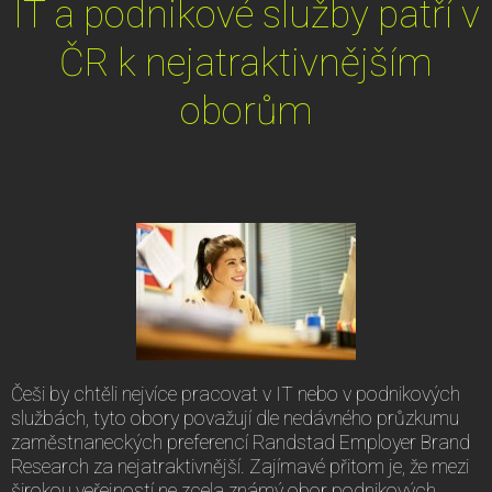
IT a podnikové služby patří v
ČR k nejatraktivnějším
oborům
Češi by chtěli nejvíce pracovat v IT nebo v podnikových
službách, tyto obory považují dle nedávného průzkumu
zaměstnaneckých preferencí Randstad Employer Brand
Research za nejatraktivnější. Zajímavé přitom je, že mezi
širokou veřejností ne zcela známý obor podnikových