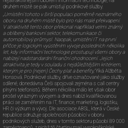
nejatraktivnějším oborem informační technologie, na
druhém místě se pak umísťují podnikové služby.
„Umístění tohoto v širší populaci poměrně neznámého
oboru na druhém místě bylo pro nás malé překvapení.
V atraktivitě tento obor překonal například velmi známý
a oblíbený bankovní sektor, telekomunikace či
automobilový průmysl. Naopak, umístění IT na první
příčce je logickým vyústěním vývoje posledních několika
let, kdy informační technologie prostupují všemi obory a
nabízejí nadstandardní finanční ohodnocení. Jejich
atraktivita je tedy v souladu s nejdůležitějším kritériem,
kterým je pro (nejen) Čechy plat a benefity,“
říká Alžběta
Honsová. Podnikové služby, dříve označované jako služby
sdílené, donedávna Češi spojovali zejména s call centry
plnými telefonistů. Během několika málo let však obor
prošel výrazným vývojem a dnes nabízí kvalifikovanou
práci se zaměřením na IT, finance, marketing, logistiku,
HR či výzkum a vývoj. Dle asociace ABSL, která v České
republice sdružuje společnosti působící v oboru
podnikových služeb, dnes v tomto sektoru působí 89 000
zaměstnanců, z nichž tři čtvrtiny mají vysokoškolské