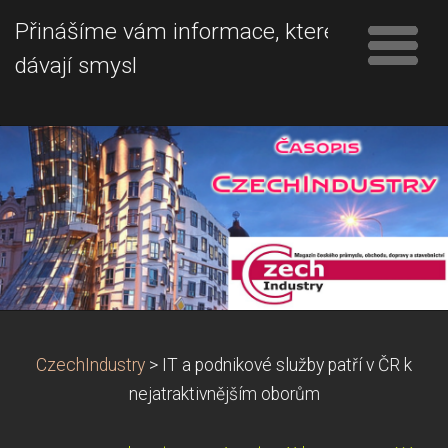
Přinášíme vám informace, které
dávají smysl
CzechIndustry
>
IT a podnikové služby patří v ČR k
nejatraktivnějším oborům