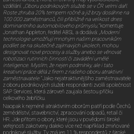
vzdělání.
„Oboru podnikových služeb se v ČR velmi daří.
Roste zhruba 20% tempem ročně a již brzy dosáhne na
100 000 zaměstnanců, čili přibližně na velikost dnes
dominantního automobilového průmyslu,“
komentuje
Jonathan Appleton, ředitel ABSL a dodává:
„Moderní
technologie umožňují mnohým našim pracovníkům
podílet se na skutečně zajímavých úkolech, mohou
designovat nové procesy a služby anebo se věnovat
robotizaci rutinních činností či zavádění umělé
inteligence. Myslím, že nejen podmínky, ale i tato
kreativní práce dělá z firem z našeho oboru atraktivní
zaměstnavatele.“
Jako nejatraktivnějšího zaměstnavatele
z oboru podnikových služeb respondenti zvolili společnost
SAP Services, která zároveň zaujala šestou příčku
celkového žebříčku.
Naopak k nejméně atraktivním oborům patří podle Čechů
zemědělství, stavebnictví, zpracování odpadů, retail či
HR. Jde přitom o obory, které jsou v povědomí široké
veřejnosti zakotveny daleko více než například zmiňované
podnikové služby. Ty zná jen 11 % respondentů z široké