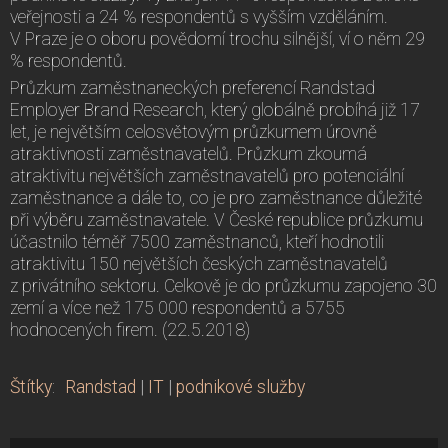
veřejnosti a 24 % respondentů s vyšším vzděláním.
V Praze je o oboru povědomí trochu silnější, ví o něm 29
% respondentů.
Průzkum zaměstnaneckých preferencí Randstad
Employer Brand Research, který globálně probíhá již 17
let, je největším celosvětovým průzkumem úrovně
atraktivnosti zaměstnavatelů. Průzkum zkoumá
atraktivitu největších zaměstnavatelů pro potenciální
zaměstnance a dále to, co je pro zaměstnance důležité
při výběru zaměstnavatele. V České republice průzkumu
účastnilo téměř 7500 zaměstnanců, kteří hodnotili
atraktivitu 150 největších českých zaměstnavatelů
z privátního sektoru. Celkově je do průzkumu zapojeno 30
zemí a více než 175 000 respondentů a 5755
hodnocených firem. (22.5.2018)
Štítky
:
Randstad
|
IT
|
podnikové služby