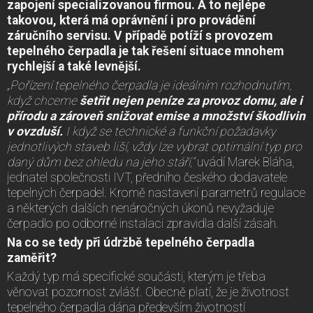
zapojení specializovanou firmou. A to nejlépe
takovou, která má oprávnění i pro provádění
záručního servisu. V případě potíží s provozem
tepelného čerpadla je tak řešení situace mnohem
rychlejší a také levnější.
„Pořízení tepelného čerpadla je ideálním rozhodnutím,
když chceme
šetřit nejen peníze za provoz domu, ale i
přírodu a zároveň snižovat emise a množství škodlivin
v ovzduší.
I když se technické a funkční požadavky
jednotlivých staveb liší, vždy lze vybrat optimální typ pro
daný dům bez ohledu na jeho stáří,“
uvádí Marek Bláha,
jednatel společnosti IVT, předního českého dodavatele
tepelných čerpadel. Kromě nastavení parametrů regulace
a některých dalších nenáročných úkonů nevyžaduje
čerpadlo po odborné instalaci zpravidla další zásah.
Na co se tedy při údržbě tepelného čerpadla
zaměřit?
Každý typ má specifické součásti, kterým je třeba
věnovat pozornost zvlášť. Obecně platí, že je životnost
tepelného čerpadla dána především životností