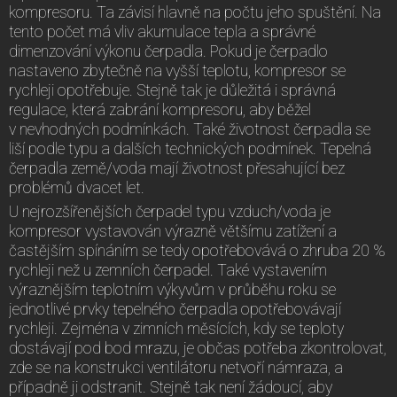
kompresoru. Ta závisí hlavně na počtu jeho spuštění. Na
tento počet má vliv akumulace tepla a správné
dimenzování výkonu čerpadla. Pokud je čerpadlo
nastaveno zbytečně na vyšší teplotu, kompresor se
rychleji opotřebuje. Stejně tak je důležitá i správná
regulace, která zabrání kompresoru, aby běžel
v nevhodných podmínkách. Také životnost čerpadla se
liší podle typu a dalších technických podmínek. Tepelná
čerpadla země/voda mají životnost přesahující bez
problémů dvacet let.
U nejrozšířenějších čerpadel typu vzduch/voda je
kompresor vystavován výrazně většímu zatížení a
častějším spínáním se tedy opotřebovává o zhruba 20 %
rychleji než u zemních čerpadel. Také vystavením
výraznějším teplotním výkyvům v průběhu roku se
jednotlivé prvky tepelného čerpadla opotřebovávají
rychleji. Zejména v zimních měsících, kdy se teploty
dostávají pod bod mrazu, je občas potřeba zkontrolovat,
zde se na konstrukci ventilátoru netvoří námraza, a
případně ji odstranit. Stejně tak není žádoucí, aby