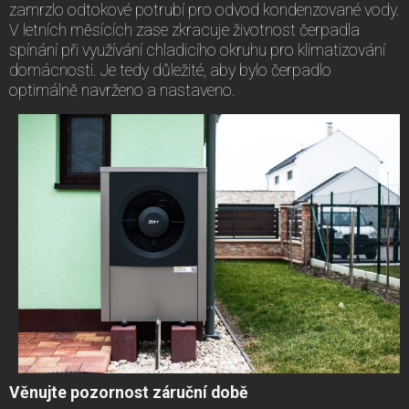
zamrzlo odtokové potrubí pro odvod kondenzované vody.
V letních měsících zase zkracuje životnost čerpadla
spínání při využívání chladicího okruhu pro klimatizování
domácnosti. Je tedy důležité, aby bylo čerpadlo
optimálně navrženo a nastaveno.
Věnujte pozornost záruční době