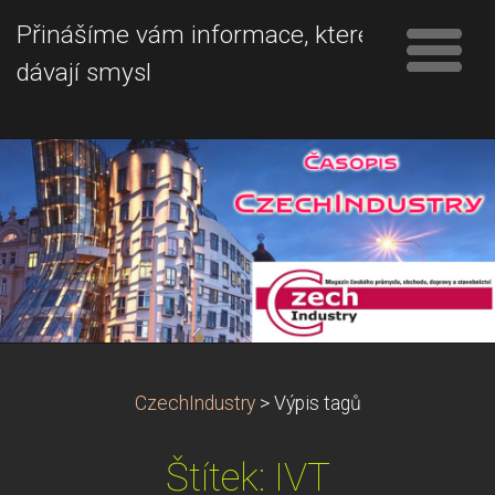
Přinášíme vám informace, které
dávají smysl
CzechIndustry
>
Výpis tagů
Štítek: IVT