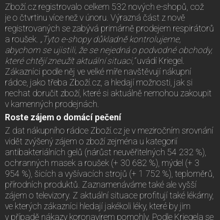
Zboží.cz registrovalo celkem 532 nových e-shopů, což
je o čtvrtinu více než v únoru. Výrazná část z nově
registrovaných se zabývá primárně prodejem respirátorů
a roušek.
„Tyto e-shopy důkladně kontrolujeme,
abychom se ujistili, že se nejedná o podvodné obchody,
které chtějí zneužít aktuální situaci,“
uvádí Kriegel.
Zákazníci podle něj ve velké míře navštěvují nákupní
rádce, jako třeba Zboží.cz, a hledají možnosti, jak si
nechat doručit zboží, které si aktuálně nemohou zakoupit
v kamenných prodejnách.
Roste zájem o domácí pečení
Z dat nákupního rádce Zboží.cz je v meziročním srovnání
vidět zvýšený zájem o zboží zejména u kategorií
antibakteriálních gelů (nárůst neuvěřitelných 54 232 %),
ochranných masek a roušek (+ 30 682 %), mýdel (+ 3
954 %), šicích a vyšívacích strojů (+ 1 752 %), teploměrů,
přírodních produktů. Zaznamenáváme také ale vyšší
zájem o televizory. Z aktuální situace profitují také lékárny,
ve kterých zákazníci hledají jakékoli léky, které by jim
v případě nákazy koronavirem pomohly. Podle Kriegela se