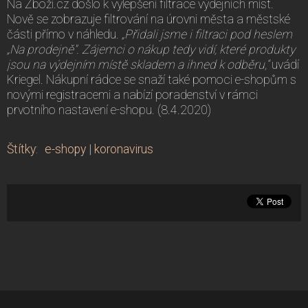
Na Zboží.cz došlo k vylepšení filtrace výdejních míst.
Nově se zobrazuje filtrování na úrovni města a městské
části přímo v náhledu.
„Přidali jsme i filtraci pod heslem
„Na prodejně". Zájemci o nákup tedy vidí, které produkty
jsou na výdejním místě skladem a ihned k odběru,“
uvádí
Kriegel. Nákupní rádce se snaží také pomoci e-shopům s
novými registracemi a nabízí poradenství v rámci
prvotního nastavení e-shopu. (8.4.2020)
Štítky
:
e-shopy
|
koronavirus