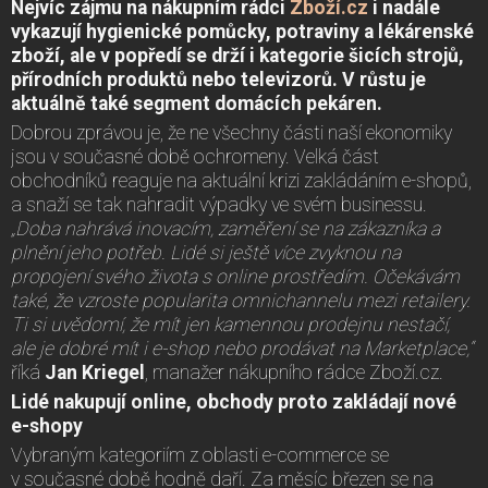
Nejvíc zájmu na nákupním rádci
Zboží.cz
i nadále
vykazují hygienické pomůcky, potraviny a lékárenské
zboží, ale v popředí se drží i kategorie šicích strojů,
přírodních produktů nebo televizorů. V růstu je
aktuálně také segment domácích pekáren.
Dobrou zprávou je, že ne všechny části naší ekonomiky
jsou v současné době ochromeny. Velká část
obchodníků reaguje na aktuální krizi zakládáním e-shopů,
a snaží se tak nahradit výpadky ve svém businessu.
„Doba nahrává inovacím, zaměření se na zákazníka a
plnění jeho potřeb. Lidé si ještě více zvyknou na
propojení svého života s online prostředím. Očekávám
také, že vzroste popularita omnichannelu mezi retailery.
Ti si uvědomí, že mít jen kamennou prodejnu nestačí,
ale je dobré mít i e-shop nebo prodávat na Marketplace,“
říká
Jan Kriegel
, manažer nákupního rádce Zboží.cz.
Lidé nakupují online, obchody proto zakládají nové
e-shopy
Vybraným kategoriím z oblasti e-commerce se
v současné době hodně daří. Za měsíc březen se na