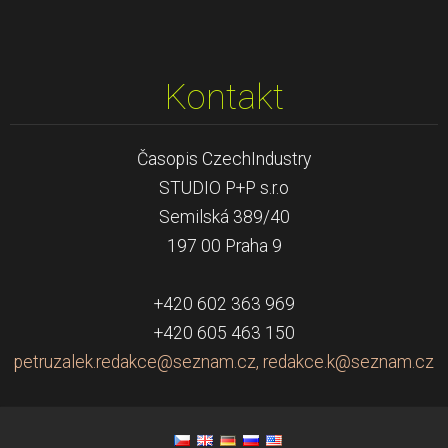
Kontakt
Časopis CzechIndustry
STUDIO P+P s.r.o
Semilská 389/40
197 00 Praha 9
+420 602 363 969
+420 605 463 150
petruzalek.redakce@seznam.cz, redakce.k@seznam.cz