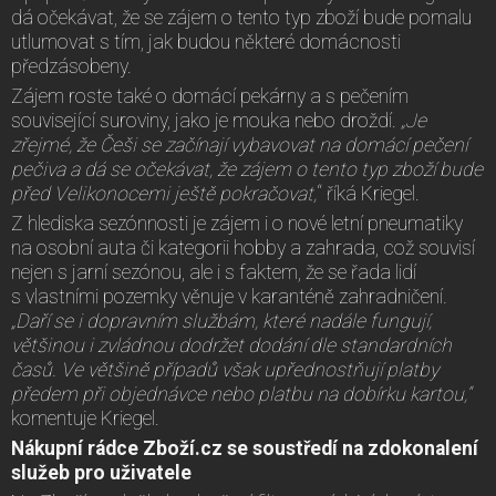
dá očekávat, že se zájem o tento typ zboží bude pomalu
utlumovat s tím, jak budou některé domácnosti
předzásobeny.
Zájem roste také o domácí pekárny a s pečením
související suroviny, jako je mouka nebo droždí.
„Je
zřejmé, že Češi se začínají vybavovat na domácí pečení
pečiva a dá se očekávat, že zájem o tento typ zboží bude
před Velikonocemi ještě pokračovat,
“ říká Kriegel.
Z hlediska sezónnosti je zájem i o nové letní pneumatiky
na osobní auta či kategorii hobby a zahrada, což souvisí
nejen s jarní sezónou, ale i s faktem, že se řada lidí
s vlastními pozemky věnuje v karanténě zahradničení
.
„Daří se i dopravním službám, které nadále fungují,
většinou i zvládnou dodržet dodání dle standardních
časů. Ve většině případů však upřednostňují platby
předem při objednávce nebo platbu na dobírku kartou,“
komentuje Kriegel.
Nákupní rádce Zboží.cz se soustředí na zdokonalení
služeb pro uživatele