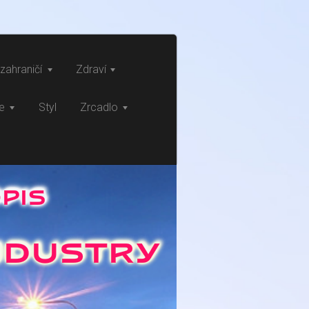
zahraničí
Zdraví
ce
Styl
Zrcadlo