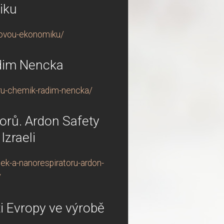
iku
tovou-ekonomiku/
adim Nencka
iru-chemik-radim-nencka/
orů. Ardon Safety
Izraeli
ek-a-nanorespiratoru-ardon-
/
i Evropy ve výrobě