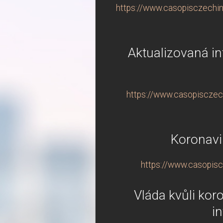
https://www.casopisczechin
Aktualizovaná i
https://www.casopisczech
Koronavi
https://www.casopisc
Vláda kvůli koro
i