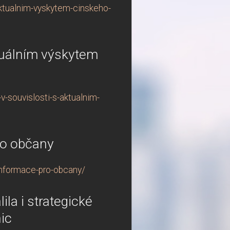
ktualnim-vyskytem-cinskeho-
tuálním výskytem
-souvislosti-s-aktualnim-
ro občany
informace-pro-obcany/
ila i strategické
ic