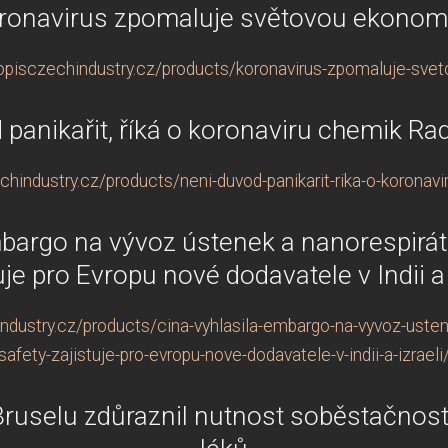
ronavirus zpomaluje světovou ekonom
opisczechindustry.cz/products/koronavirus-zpomaluje-sve
 panikařit, říká o koronaviru chemik R
hindustry.cz/products/neni-duvod-panikarit-rika-o-koronav
mbargo na vývoz ústenek a nanorespirát
uje pro Evropu nové dodavatele v Indii a 
dustry.cz/products/cina-vyhlasila-embargo-na-vyvoz-usten
safety-zajistuje-pro-evropu-nove-dodavatele-v-indii-a-izraeli
 Bruselu zdůraznil nutnost soběstačnost