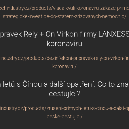
hindustry.cz/products/vlada-kvuli-koronaviru-zakaze-prime-l
strategicke-investice-do-statem-zrizovanych-nemocnic/
ípravek Rely + On Virkon firmy LANXESS 
koronaviru
dustry.cz/products/dezinfekcni-pripravek-rely-on-virkon-fir
koronaviru/
 letů s Čínou a další opatření. Co to z
cestující?
ndustry.cz/products/zruseni-primych-letu-s-cinou-a-dalsi-o
ceske-cestujici/