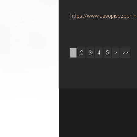
https://www.casopisczechind
1
2
3
4
5
>
>>