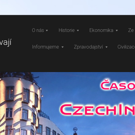
O nás
Historie
Ekonomika
Ze 
vají
Informujeme
Zpravodajství
Civiliza