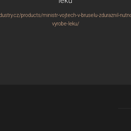
léků
ustry.cz/products/ministr-vojtech-v-bruselu-zduraznil-nutn
vyrobe-leku/