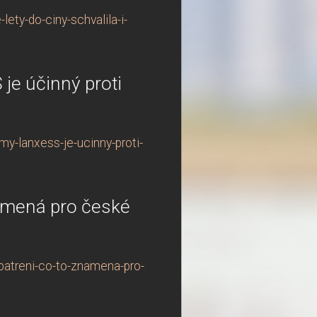
ety-do-ciny-schvalila-i-
je účinný proti
my-lanxess-je-ucinny-proti-
namená pro české
patreni-co-to-znamena-pro-