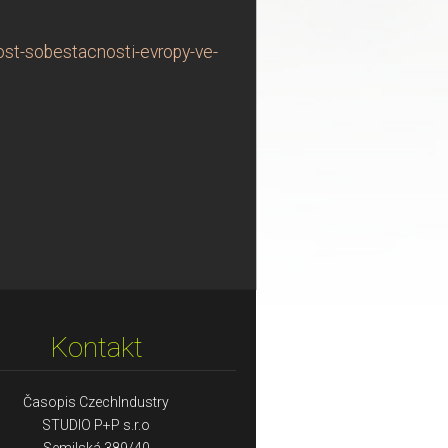
ost-sobestacnosti-evropy-ve-
Kontakt
Časopis CzechIndustry
STUDIO P+P s.r.o