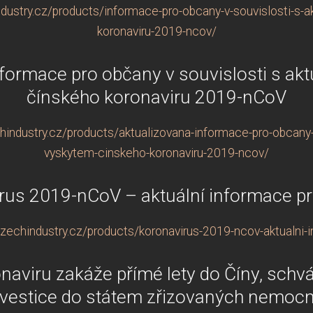
dustry.cz/products/informace-pro-obcany-v-souvislosti-s-a
koronaviru-2019-ncov/
nformace pro občany v souvislosti s ak
čínského koronaviru 2019-nCoV
industry.cz/products/aktualizovana-informace-pro-obcany-v
vyskytem-cinskeho-koronaviru-2019-ncov/
rus 2019-nCoV – aktuální informace p
zechindustry.cz/products/koronavirus-2019-ncov-aktualni-
naviru zakáže přímé lety do Číny, schvál
nvestice do státem zřizovaných nemocn