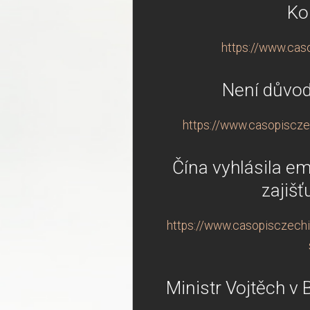
Ko
https://www.cas
Není důvod
https://www.casopisczec
Čína vyhlásila e
zajišť
https://www.casopisczechin
Ministr Vojtěch v